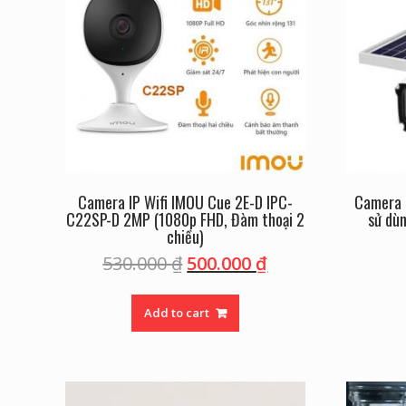
Camera IP Wifi IMOU Cue 2E-D IPC-
Camera 
C22SP-D 2MP (1080p FHD, Đàm thoại 2
sử dùn
chiều)
530.000
₫
500.000
₫
Add to cart