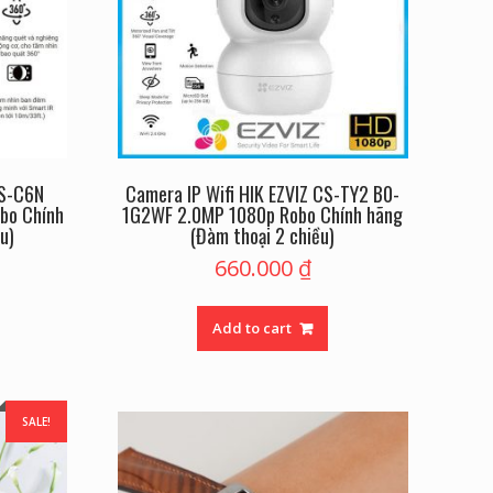
CS-C6N
Camera IP Wifi HIK EZVIZ CS-TY2 B0-
bo Chính
1G2WF 2.0MP 1080p Robo Chính hãng
u)
(Đàm thoại 2 chiều)
660.000
₫
Add to cart
SALE!