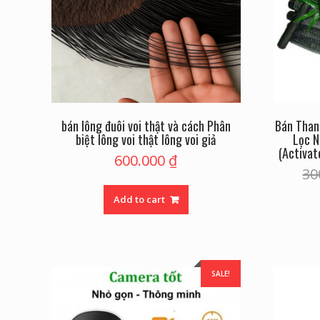
bán lông đuôi voi thật và cách Phân
Bán Than 
biệt lông voi thật lông voi giả
Lọc N
(Activat
600.000
₫
30
Add to cart
SALE!