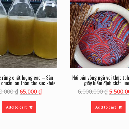
 rừng chất lượng cao – Sản
Nơi bán vòng ngà voi thật tp
 chuẩn, an toàn cho sức khỏe
giấy kiểm định chất lư
0.000
₫
65.000
₫
6.000.000
₫
5.500.
Add to cart
Add to cart