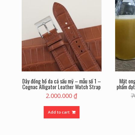
Dây đồng hồ da cá sấu mỹ – mẫu số 1 –
Mật ong
Cognac Alligator Leather Watch Strap
phẩm đạt
2.000.000
₫
7
Add to cart