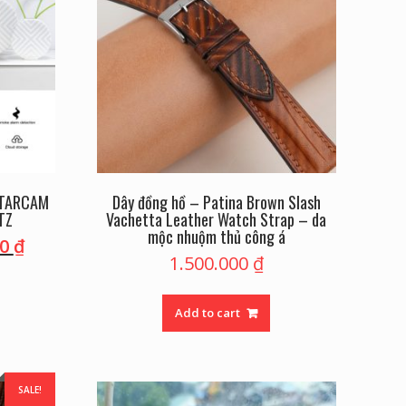
STARCAM
Dây đồng hồ – Patina Brown Slash
TZ
Vachetta Leather Watch Strap – da
mộc nhuộm thủ công á
00
₫
1.500.000
₫
Add to cart
SALE!