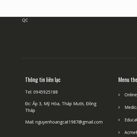
QC
Thông tin liên lạc
Menu th
Tel: 0945925188
Onlin
Đc: Ấp 3, Mỹ Hòa, Tháp Mười, Đồng
Medica
Tháp
Educa
Mail: nguyenhoangcat1987@gmail.com
Acme