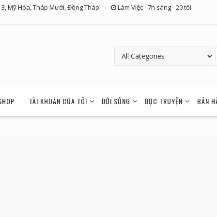
 3, Mỹ Hòa, Tháp Mười, Đồng Tháp
Làm Việc - 7h sáng - 20 tối
SHOP
TÀI KHOẢN CỦA TÔI
ĐỜI SỐNG
ĐỌC TRUYỆN
BÁN H