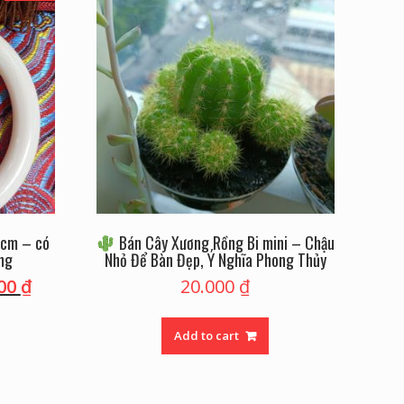
hcm – có
Bán Cây Xương Rồng Bi mini – Chậu
ợng
Nhỏ Để Bàn Đẹp, Ý Nghĩa Phong Thủy
000
₫
20.000
₫
Add to cart