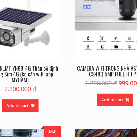
NLMT YN88-4G Thân cố định
CAMERA WIFI TRONG NHÀ V
g Sim 4G (ko cần wifi, app
CS48Q 5MP FULL HD P
MYCAM)
1.200.000
₫
999.0
2.200.000
₫
Add to cart
Add to cart
SALE!