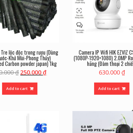
Tre lộc độc trong rượu (Dùng
Camera IP Wifi HIK EZVIZ 
ước-Khử Mùi-Phong Thủy)
(1080P-1920×1080) 2.0MP Ro
ed Carbon powder japan) 1kg
hãng (Đàm thoại 2 chiề
0.000
₫
250.000
₫
630.000
₫
Add to cart
Add to cart