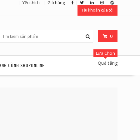
Yêu thích
Giỏ hàng
Tài khoản của tôi
0
Lựa Chọn
Quà tặng
ÀNG CÙNG SHOPONLINE