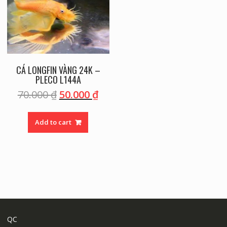
CÁ LONGFIN VÀNG 24K –
PLECO L144A
70.000
₫
50.000
₫
Add to cart
QC