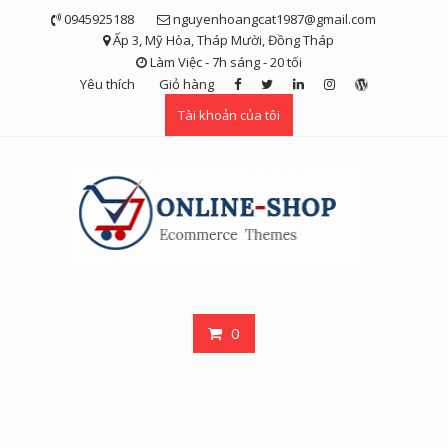
Skip
0945925188
nguyenhoangcat1987@gmail.com
to
Ấp 3, Mỹ Hòa, Tháp Mười, Đồng Tháp
content
Làm Việc - 7h sáng - 20 tối
Yêu thích
Giỏ hàng
Tài khoản của tôi
0