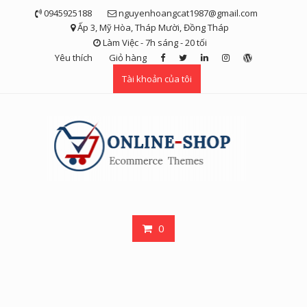
Skip
0945925188
nguyenhoangcat1987@gmail.com
to
Ấp 3, Mỹ Hòa, Tháp Mười, Đồng Tháp
content
Làm Việc - 7h sáng - 20 tối
Yêu thích
Giỏ hàng
Tài khoản của tôi
0