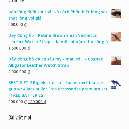
20.000
₫
bán lông đuôi voi thật và cách Phân biệt lông voi
thật lông voi giả
600.000
₫
Dây đồng hồ - Patina Brown Slash Vachetta
Leather Watch Strap - da mộc nhuộm thủ công á
1.500.000
₫
Dây đồng hồ da cá sấu mỹ - mẫu số 1 - Cognac
Alligator Leather Watch Strap
2.000.000
₫
BEST GIFT !! Big electric soft bullet nerf blaster
gun w/ 40pcs bullet Free accessories premium set
- FREE BATTERIES
600.000
₫
150.000
₫
Bài viết mới