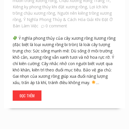
muốn trồng xương rồng
,
Chậu Xương Rồng Trang Tr
,
Kiêng kỵ phong thủy khi đặt xương rồng
,
Lợi ích khi
trồng chậu xương rồng
,
Người nên kiêng trồng xương
rồng
,
Ý Nghĩa Phong Thủy & Cách Hóa Giải Khi Đặt Ở
Bàn Làm Việc
0 comment
Ý nghĩa phong thủy của cây xương rồng Xương rồng
(đặc biệt là loại xương rồng bi tròn) là loài cây tượng
trưng cho: Sức sống mạnh mẽ: Dù sống ở môi trường
khô cằn, xương rồng vẫn xanh tươi và nở hoa rực rỡ. Ý
chí kiên cường: Cây nhắc nhở con người biết vượt qua
khó khăn, kiên trì theo đuổi mục tiêu. Bảo vệ gia chủ:
Gai nhọn của xương rồng giúp xua đuổi năng lượng
xấu, trấn áp tà khí, tránh điều không may.
…
ĐỌC THÊM