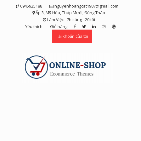
Skip
0945925188
nguyenhoangcat1987@gmail.com
to
Ấp 3, Mỹ Hòa, Tháp Mười, Đồng Tháp
content
Làm Việc - 7h sáng - 20 tối
Yêu thích
Giỏ hàng
Tài khoản của tôi