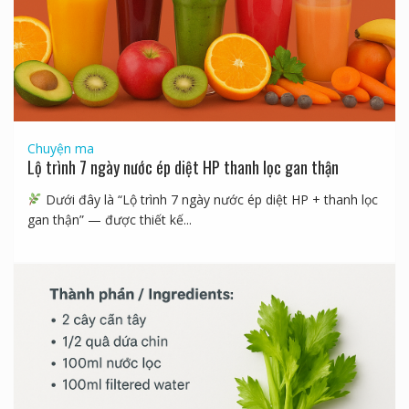
Chuyện ma
Lộ trình 7 ngày nước ép diệt HP thanh lọc gan thận
Dưới đây là “Lộ trình 7 ngày nước ép diệt HP + thanh lọc
gan thận” — được thiết kế...