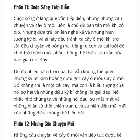
Phần 11: Cuộc Sống Tiếp Diễn
Cuộc sống ở làng quê vẫn tiếp diễn, nhưng những câu
chuyện về cây ô môi luôn là chủ đề bàn tán mỗi khi có
dịp. Những đứa trẻ lớn lên nghe kể về những hiện
tượng kỳ bí, và ai nấy đều tránh xa cây ô môi khi trời
tối. Câu chuyện về bóng ma, tiếng ru con và cái lưỡi đỏ
chót trở thành một phần không thể thiếu của văn hóa
dân gian nơi đây.
Dù đã nhiều năm trôi qua, tôi vẫn không thể quên
những ký ức kinh hoàng dưới gốc cây ô môi. Cây ô môi
đó không chỉ là một cái cây, mà còn là biểu tượng của
nỗi sợ hãi và những điều kỳ bí không lời giải đáp. Nó
nhắc nhở chúng ta về những nỗi đau, sự mất mát và
những bí ẩn từ thời chiến tranh, và sự hiện diện mãi mãi
của những điều không thể hiểu hết.
Phần 12: Những Câu Chuyện Mới
Những câu chuyện về cây ô môi vẫn tiếp tục được kể