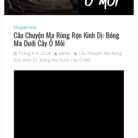
Chuyện ma
Câu Chuyện Ma Rùng Rợn Kinh Dị: Bóng
Ma Dưới Cây Ô Môi
Tháng 6 4, 2024
admin
Câu Chuyện Ma Rùng
Rợn Kinh Dị: Bóng Ma Dưới Cây Ô Môi