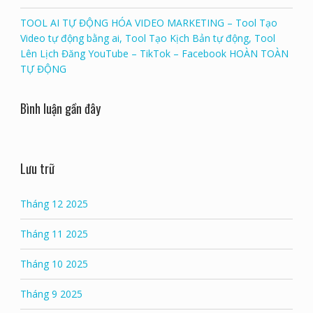
TOOL AI TỰ ĐỘNG HÓA VIDEO MARKETING – Tool Tạo
Video tự động bằng ai, Tool Tạo Kịch Bản tự động, Tool
Lên Lịch Đăng YouTube – TikTok – Facebook HOÀN TOÀN
TỰ ĐỘNG
Bình luận gần đây
Lưu trữ
Tháng 12 2025
Tháng 11 2025
Tháng 10 2025
Tháng 9 2025