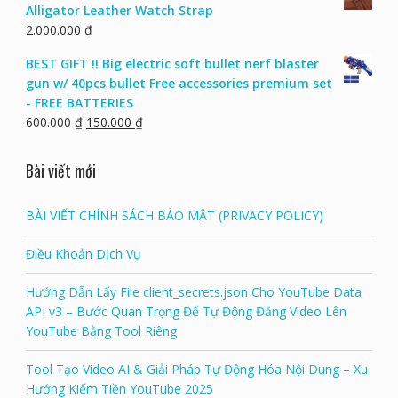
Alligator Leather Watch Strap
2.000.000
₫
BEST GIFT !! Big electric soft bullet nerf blaster
gun w/ 40pcs bullet Free accessories premium set
- FREE BATTERIES
600.000
₫
150.000
₫
Bài viết mới
BÀI VIẾT CHÍNH SÁCH BẢO MẬT (PRIVACY POLICY)
Điều Khoản Dịch Vụ
Hướng Dẫn Lấy File client_secrets.json Cho YouTube Data
API v3 – Bước Quan Trọng Để Tự Động Đăng Video Lên
YouTube Bằng Tool Riêng
Tool Tạo Video AI & Giải Pháp Tự Động Hóa Nội Dung – Xu
Hướng Kiếm Tiền YouTube 2025