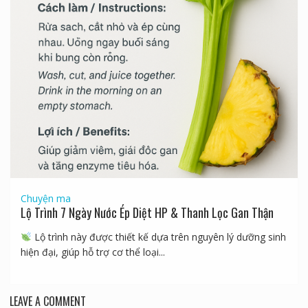
Chuyện ma
Lộ Trình 7 Ngày Nước Ép Diệt HP & Thanh Lọc Gan Thận
Lộ trình này được thiết kế dựa trên nguyên lý dưỡng sinh
hiện đại, giúp hỗ trợ cơ thể loại...
LEAVE A COMMENT