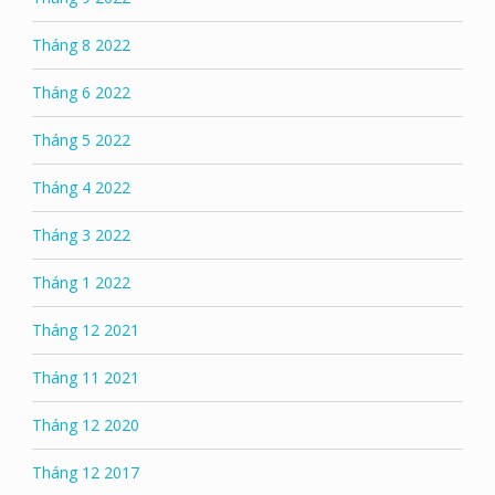
Tháng 8 2022
Tháng 6 2022
Tháng 5 2022
Tháng 4 2022
Tháng 3 2022
Tháng 1 2022
Tháng 12 2021
Tháng 11 2021
Tháng 12 2020
Tháng 12 2017