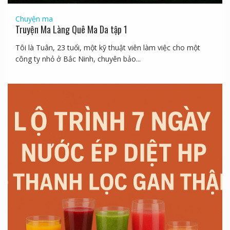
Chuyện ma
Truyện Ma Làng Quê Ma Da tập 1
Tôi là Tuân, 23 tuổi, một kỹ thuật viên làm việc cho một
công ty nhỏ ở Bắc Ninh, chuyên bảo...