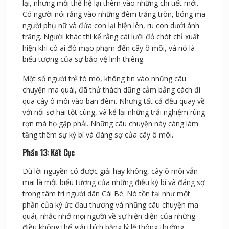
lại, nhưng mỗi thế hệ lại thêm vào những chi tiết mới.
Có người nói rằng vào những đêm trăng tròn, bóng ma
người phụ nữ và đứa con lại hiện lên, ru con dưới ánh
trăng. Người khác thì kể rằng cái lưỡi đỏ chót chỉ xuất
hiện khi có ai đó mạo phạm đến cây ô môi, và nó là
biểu tượng của sự bảo vệ linh thiêng.
Một số người trẻ tò mò, không tin vào những câu
chuyện ma quái, đã thử thách dũng cảm bằng cách đi
qua cây ô môi vào ban đêm. Nhưng tất cả đều quay về
với nỗi sợ hãi tột cùng, và kể lại những trải nghiệm rùng
rợn mà họ gặp phải. Những câu chuyện này càng làm
tăng thêm sự kỳ bí và đáng sợ của cây ô môi.
Phần 13: Kết Cục
Dù lời nguyền có được giải hay không, cây ô môi vẫn
mãi là một biểu tượng của những điều kỳ bí và đáng sợ
trong tâm trí người dân Cái Bè. Nó tồn tại như một
phần của ký ức đau thương và những câu chuyện ma
quái, nhắc nhở mọi người về sự hiện diện của những
điều không thể giải thích bằng lý lẽ thông thường.