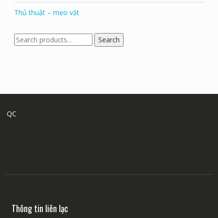
Thủ thuật – mẹo vặt
Search
Search
for:
QC
Thông tin liên lạc