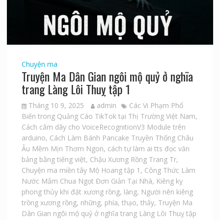
Chuyện ma
Truyện Ma Dân Gian ngôi mộ quỷ ở nghĩa
trang Làng Lôi Thuỵ tập 1
Tháng 10 9, 2025
admin
Các Vi Phạm Phổ
Biến trong Quảng Cáo TikTok tại Thị Trường Việt Nam
,
Cách cắm dây cho VoiceRecognitionV3 Module trên
arduino
,
Cách Làm Bánh Pancake Truyền Thống Châu
Âu Mềm Mịn Thơm Ngon
,
cách tự làm ai tts đọc văn
bảng bằng tiếng việt
,
Chậu Xương Rồng Trang Tr
,
Chuyện ma miền tây Mộ Hoang tập 1
,
Công Thức Làm
Nước Mắm Chua Ngọt Đơn Giản Tại Nhà
,
Kiêng kỵ
phong thủy khi đặt xương rồng
,
làng
,
Người nên kiêng
trồng xương rồng
,
những
,
phía
,
thạo
,
thấy
,
Truyện Ma
Dân Gian ngôi mộ quỷ ở nghĩa trang Làng Lôi Thuỵ tập