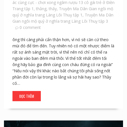
ác cùng cực - chơi xong ngâm rượu 13 cô gái trẻ ở Điền
Trang tập 1
,
thằng
,
thấy
,
Truyện Ma Dân Gian ngôi mộ
quỷ ở nghĩa trang Làng Lôi Thuỵ tập 1
,
Truyện Ma Dân
Gian ngôi mộ quỷ ở nghĩa trang Làng Lôi Thuỵ tập 3
0 comment
ông thì càng phải cẩn thận hơn, vì nó sẽ căn cứ theo
mùi đó để tìm đến. Tuy nhiên nó có một nhược điểm là
rất sợ ánh sáng mặt trời, vì thế nên nó chỉ có thể ra
ngoài vào ban đêm mà thôi. Vì thế tốt nhất đêm tối
ông hãy bảo gia đình cùng con cháu đừng có ra ngoài”
“Nếu nói vậy thì khác nào bắt chúng tôi phải sống nốt
phần đời còn lại trong lo lắng và sợ hãi hay sao? Thầy
có…
ĐỌC THÊM