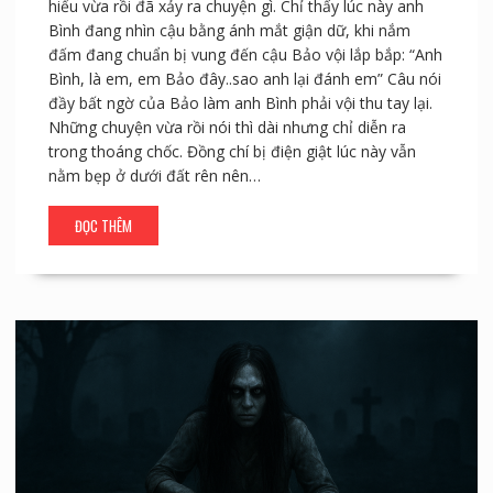
hiểu vừa rồi đã xảy ra chuyện gì. Chỉ thấy lúc này anh
Bình đang nhìn cậu bằng ánh mắt giận dữ, khi nắm
đấm đang chuẩn bị vung đến cậu Bảo vội lắp bắp: “Anh
Bình, là em, em Bảo đây..sao anh lại đánh em” Câu nói
đầy bất ngờ của Bảo làm anh Bình phải vội thu tay lại.
Những chuyện vừa rồi nói thì dài nhưng chỉ diễn ra
trong thoáng chốc. Đồng chí bị điện giật lúc này vẫn
nằm bẹp ở dưới đất rên nên…
ĐỌC THÊM