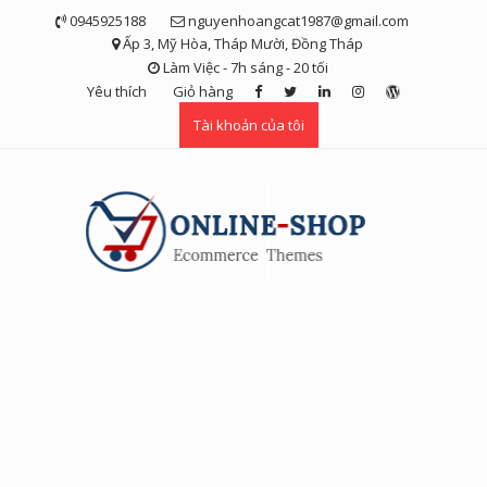
Skip
0945925188
nguyenhoangcat1987@gmail.com
to
Ấp 3, Mỹ Hòa, Tháp Mười, Đồng Tháp
content
Làm Việc - 7h sáng - 20 tối
Yêu thích
Giỏ hàng
Tài khoản của tôi