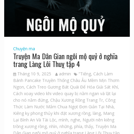
Chuyện ma
Truyện Ma Dân Gian ngôi mộ quỷ ở nghĩa
trang Làng Lôi Thuỵ tập 4
Tháng 10 9, 2025
admin
”Tiếng
,
Cách Làm
Bánh Pancake Truyền Thống Châu Âu Mềm Mịn Thơm
Ngon
,
Cách Treo Gương Bát Quái Để Hóa Giải Sát Khí
,
Cách xoay video khi video quay bị nằm ngan và lật lại
cho nó nằm đứng
,
Chậu Xương Rồng Trang Tr
,
Công
Thức Làm Nước Mắm Chua Ngọt Đơn Giản Tại Nhà
,
Kiêng kỵ phong thủy khi đặt xương rồng
,
làng
,
Mang
Lại Bình An Và Tài Lộc
,
mình
,
nghe
,
Người nên kiêng
trồng xương rồng
,
nhìn
,
những
,
phía
,
thấy
,
Truyện Ma
Dân Gian ngôi mộ quỷ ở nghĩa trang Làng Lôi Thuỵ tập