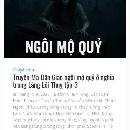
Chuyện ma
Truyện Ma Dân Gian ngôi mộ quỷ ở nghĩa
trang Làng Lôi Thuỵ tập 3
Tháng 10 9, 2025
admin
”Tiếng
,
Cách Làm
Bánh Pancake Truyền Thống Châu Âu Mềm Mịn Thơm
Ngon
,
Chậu Xương Rồng Trang Tr
,
chạy
,
Công Thức
Làm Nước Mắm Chua Ngọt Đơn Giản Tại Nhà
,
Kiêng
kỵ phong thủy khi đặt xương rồng
,
làng
,
ngoài
,
Người
nên kiêng trồng xương rồng
,
nhìn
,
phải
,
Speaker 1: Tội