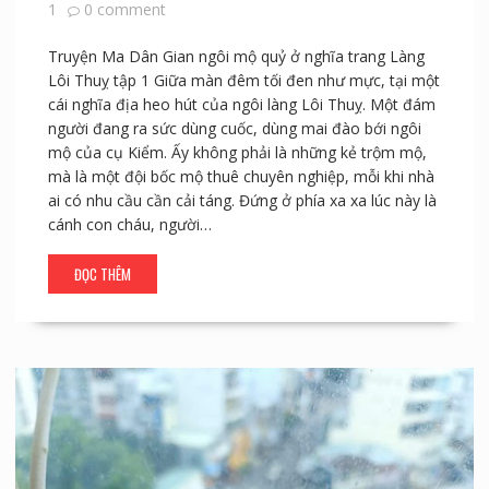
1
0 comment
Truyện Ma Dân Gian ngôi mộ quỷ ở nghĩa trang Làng
Lôi Thuỵ tập 1 Giữa màn đêm tối đen như mực, tại một
cái nghĩa địa heo hút của ngôi làng Lôi Thuỵ. Một đám
người đang ra sức dùng cuốc, dùng mai đào bới ngôi
mộ của cụ Kiểm. Ấy không phải là những kẻ trộm mộ,
mà là một đội bốc mộ thuê chuyên nghiệp, mỗi khi nhà
ai có nhu cầu cần cải táng. Đứng ở phía xa xa lúc này là
cánh con cháu, người…
ĐỌC THÊM