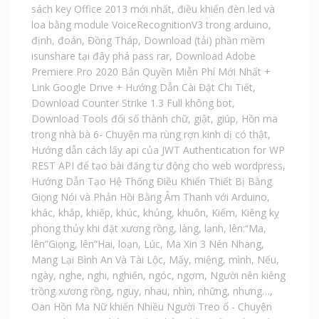
sách key Office 2013 mới nhất
,
điều khiển đèn led và
loa bằng module VoiceRecognitionV3 trong arduino
,
định
,
đoán
,
Đồng Tháp
,
Download (tải) phần mềm
isunshare tại đây phá pass rar
,
Download Adobe
Premiere Pro 2020 Bản Quyền Miễn Phí Mới Nhất +
Link Google Drive + Hướng Dẫn Cài Đặt Chi Tiết
,
Download Counter Strike 1.3 Full không bot
,
Download Tools đổi số thành chữ
,
giật
,
giúp
,
Hồn ma
trong nhà bà 6- Chuyện ma rùng rợn kinh dị có thật
,
Hướng dẫn cách lấy api của JWT Authentication for WP
REST API để tạo bài đăng tự động cho web wordpress
,
Hướng Dẫn Tạo Hệ Thống Điều Khiển Thiết Bị Bằng
Giọng Nói và Phản Hồi Bằng Âm Thanh với Arduino
,
khác
,
khắp
,
khiếp
,
khúc
,
khủng
,
khuôn
,
Kiểm
,
Kiêng kỵ
phong thủy khi đặt xương rồng
,
làng
,
lạnh
,
lên:“Ma
,
lên”Giọng
,
lên”Hai
,
loạn
,
Lúc
,
Ma Xin 3 Nén Nhang
,
Mang Lại Bình An Và Tài Lộc
,
Mấy
,
miệng
,
mình
,
Nếu
,
ngày
,
nghe
,
nghi
,
nghiến
,
ngóc
,
ngợm
,
Người nên kiêng
trồng xương rồng
,
nguy
,
nhau
,
nhìn
,
những
,
nhưng…
,
Oan Hồn Ma Nữ khiến Nhiều Người Treo ổ - Chuyện