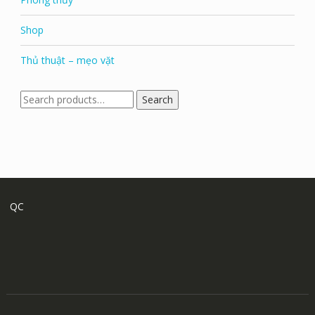
Shop
Thủ thuật – mẹo vặt
Search
Search
for:
QC