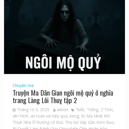
Chuyện ma
Truyện Ma Dân Gian ngôi mộ quỷ ở nghĩa
trang Làng Lôi Thuỵ tập 2
Tháng 10 9, 2025
admin
“Mỗi
,
”Tiếng
,
2“Thôi
,
alt='hình
,
an toàn và hiệu quả
,
beng
,
Bị Ma Nhát Khi
Thuê Nhà Ở Đường Lê Đức Thọ Gò Vấp Gần Xóm Đạo
,
Bí Quyết Làm Bánh Quy Chocolate Chip Hoàn Hảo