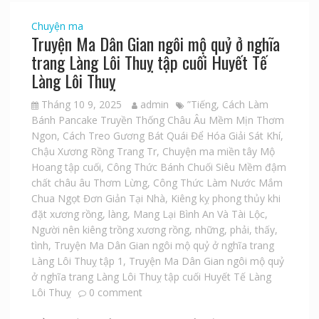
Chuyện ma
Truyện Ma Dân Gian ngôi mộ quỷ ở nghĩa
trang Làng Lôi Thuỵ tập cuối Huyết Tế
Làng Lôi Thuỵ
Tháng 10 9, 2025
admin
”Tiếng
,
Cách Làm
Bánh Pancake Truyền Thống Châu Âu Mềm Mịn Thơm
Ngon
,
Cách Treo Gương Bát Quái Để Hóa Giải Sát Khí
,
Chậu Xương Rồng Trang Tr
,
Chuyện ma miền tây Mộ
Hoang tập cuối
,
Công Thức Bánh Chuối Siêu Mềm đậm
chất châu âu Thơm Lừng
,
Công Thức Làm Nước Mắm
Chua Ngọt Đơn Giản Tại Nhà
,
Kiêng kỵ phong thủy khi
đặt xương rồng
,
làng
,
Mang Lại Bình An Và Tài Lộc
,
Người nên kiêng trồng xương rồng
,
những
,
phải
,
thấy
,
tình
,
Truyện Ma Dân Gian ngôi mộ quỷ ở nghĩa trang
Làng Lôi Thuỵ tập 1
,
Truyện Ma Dân Gian ngôi mộ quỷ
ở nghĩa trang Làng Lôi Thuỵ tập cuối Huyết Tế Làng
Lôi Thuỵ
0 comment