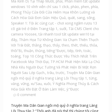
Ma Kinh Dị Tại Tháp Mười
,
phải
,
Phần mềm tắt update
windows 10 vĩnh viễn chỉ sau 1 click
,
phào
,
phen
,
phía
,
Phong Thủy Cửa Đối Cửa Hiểm Họa Khôn Lường và
Cách Hóa Giải Đơn Giản Hiệu Quả
,
quát
,
sang
,
sống
,
Speaker 1: Tội ác cùng cực - chơi xong ngâm rượu 13
cô gái trẻ ở Điền Trang tập 1
,
suốt
,
Tải CMS Client cho
camera Yoosee
,
tải nhanh tool tắt update win10 tại
đây
,
Thảm Họa Từ Không Gian: Va Chạm Thiên Thạch
Với Trái Đất
,
thằng
,
thạo
,
thấy
,
theo
,
thét
,
thiếu
,
thỏa
,
thôi”Bị
,
thuận
,
thủng
,
tiếng:“Được
,
tiếp
,
tình
,
toác
,
toáng
,
Top 10 Công Thức Được Yêu Thích Nhất Trên
Facebook Mọi Thời Đại
,
TP.HCM Phát Hiện Mùi Lạ Chủ
Nhà Kêu Người Đục Tường Và Phát Hiện Bí Mật Rợn
Người Sau Lớp Gạch.
,
trâu
,
trước
,
Truyện Ma Dân Gian
ngôi mộ quỷ ở nghĩa trang Làng Lôi Thuỵ tập 1
,
từng
,
văng
,
vững
,
xu”Sau
,
xuôi
,
Ý Nghĩa Phong Thủy & Cách
Hóa Giải Khi Đặt Ở Bàn Làm Việc
,
ý:“Được
0 comment
Truyện Ma Dân Gian ngôi mộ quỷ ở nghĩa trang Làng
Lôi Thuỵ tập 2 “Thôi anh đã nói thế thì chúng tôi cũng