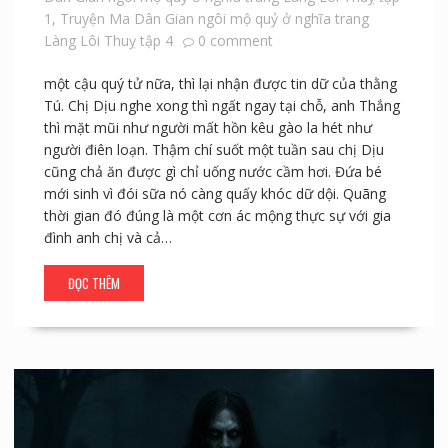
1
,
Truyện Ma Dân Gian ngôi mộ quỷ ở nghĩa trang
Làng Lôi Thuỵ tập 4
0 comment
một cậu quý tử nữa, thì lại nhận được tin dữ của thằng
Tú. Chị Dịu nghe xong thì ngất ngay tại chỗ, anh Thắng
thì mặt mũi như người mất hồn kêu gào la hét như
người điên loạn. Thậm chí suốt một tuần sau chị Dịu
cũng chả ăn được gì chỉ uống nước cầm hơi. Đứa bé
mới sinh vì đói sữa nó càng quấy khóc dữ dội. Quãng
thời gian đó đúng là một cơn ác mộng thực sự với gia
đình anh chị và cả…
ĐỌC THÊM