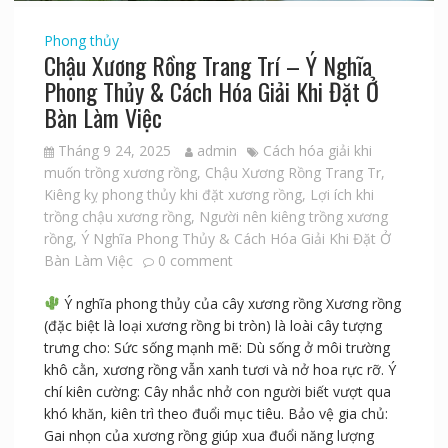
Phong thủy
Chậu Xương Rồng Trang Trí – Ý Nghĩa
Phong Thủy & Cách Hóa Giải Khi Đặt Ở
Bàn Làm Việc
Tháng 9 24, 2025
admin
Cách hóa giải khi
muốn trồng xương rồng
,
Chậu Xương Rồng Trang Tr
,
Kiêng kỵ phong thủy khi đặt xương rồng
,
Lợi ích khi
trồng chậu xương rồng
,
Người nên kiêng trồng xương
rồng
,
Ý Nghĩa Phong Thủy & Cách Hóa Giải Khi Đặt Ở
Bàn Làm Việc
0 comment
Ý nghĩa phong thủy của cây xương rồng Xương rồng
(đặc biệt là loại xương rồng bi tròn) là loài cây tượng
trưng cho: Sức sống mạnh mẽ: Dù sống ở môi trường
khô cằn, xương rồng vẫn xanh tươi và nở hoa rực rỡ. Ý
chí kiên cường: Cây nhắc nhở con người biết vượt qua
khó khăn, kiên trì theo đuổi mục tiêu. Bảo vệ gia chủ:
Gai nhọn của xương rồng giúp xua đuổi năng lượng