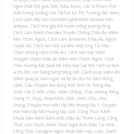
ngon nhất thế giới
,
biết
,
biểu
,
bước
,
Các Vi Phạm Phổ
Biến trong Quảng Cáo TikTok tại Thị Trường Việt Nam
,
Cách cắm dây cho VoiceRecognitionV3 Module trên
arduino
,
Cách hóa giải khi muốn trồng xương rồng
,
Cách Làm Bánh Pancake Truyền Thống Châu Âu Mềm
Mịn Thơm Ngon
,
Cách Làm Brownies Châu Âu Ngon
Tuyệt Vời
,
Cách làm Đùi Gà Kho Mật Ong Tỏi Nấu
Chậm phong cách Châu Âu
,
Cách nấu Súp Nấm
Hungari chuẩn châu âu Mềm Mịn Thơm Ngon
,
Cách
Treo Gương Bát Quái Để Hóa Giải Sát Khí
,
cách tự làm
ai tts đọc văn bảng bằng tiếng việt
,
Cách xoay video khi
video quay bị nằm ngan và lật lại cho nó nằm đứng
,
cảnh
,
Câu Chuyện Ma Rùng Rợn Kinh Dị: Bóng Ma
Dưới Cây Ô Môi
,
chắc
,
chân
,
chẳng
,
Chậu Xương Rồng
Trang Tr
,
chạy
,
chépchỉnh
,
chết
,
chim
,
chịu
,
chui
,
chúng
,
Chuyện ma miền tây Mộ Hoang tập 1
,
Chuyện
ma miền tây Mộ Hoang tập cuối
,
Công Thức Bánh
Chuối Siêu Mềm đậm chất châu âu Thơm Lừng
,
Công
Thức Làm Nước Mắm Chua Ngọt Đơn Giản Tại Nhà
,
Công Thức Lasagna Ngon Nhất hiện nay
,
cuốc
,
Danh