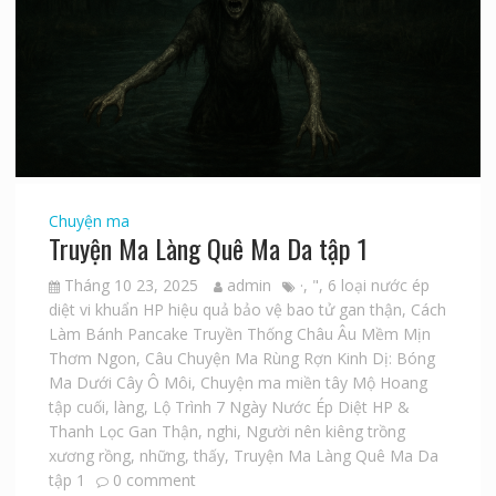
Chuyện ma
Truyện Ma Làng Quê Ma Da tập 1
Tháng 10 23, 2025
admin
·
,
"
,
6 loại nước ép
diệt vi khuẩn HP hiệu quả bảo vệ bao tử gan thận
,
Cách
Làm Bánh Pancake Truyền Thống Châu Âu Mềm Mịn
Thơm Ngon
,
Câu Chuyện Ma Rùng Rợn Kinh Dị: Bóng
Ma Dưới Cây Ô Môi
,
Chuyện ma miền tây Mộ Hoang
tập cuối
,
làng
,
Lộ Trình 7 Ngày Nước Ép Diệt HP &
Thanh Lọc Gan Thận
,
nghi
,
Người nên kiêng trồng
xương rồng
,
những
,
thấy
,
Truyện Ma Làng Quê Ma Da
tập 1
0 comment