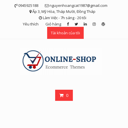
Skip
0945925188
nguyenhoangcat1987@gmail.com
to
Ấp 3, Mỹ Hòa, Tháp Mười, Đồng Tháp
content
Làm Việc - 7h sáng - 20 tối
Yêu thích
Giỏ hàng
Tài khoản của tôi
0