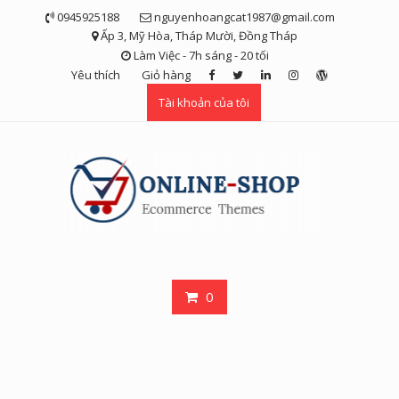
Skip
0945925188
nguyenhoangcat1987@gmail.com
to
Ấp 3, Mỹ Hòa, Tháp Mười, Đồng Tháp
content
Làm Việc - 7h sáng - 20 tối
Yêu thích
Giỏ hàng
Tài khoản của tôi
0