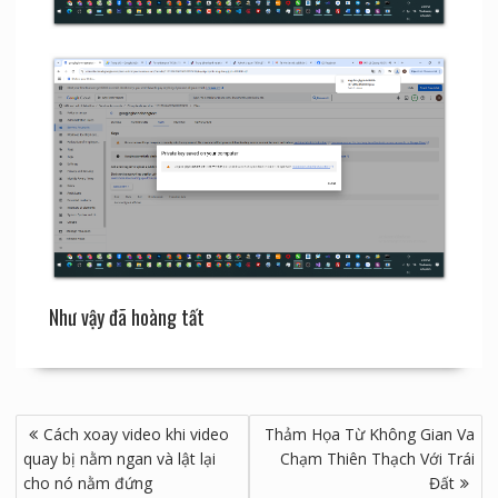
Như vậy đã hoàng tất
Điều
Cách xoay video khi video
Thảm Họa Từ Không Gian Va
hướng
quay bị nằm ngan và lật lại
Chạm Thiên Thạch Với Trái
bài
cho nó nằm đứng
Đất