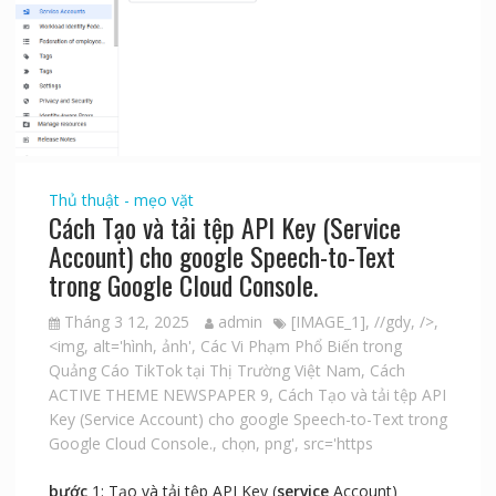
Thủ thuật - mẹo vặt
Cách Tạo và tải tệp API Key (Service
Account) cho google Speech-to-Text
trong Google Cloud Console.
Tháng 3 12, 2025
admin
[IMAGE_1]
,
//gdy
,
/>
,
<img
,
alt='hình
,
ảnh'
,
Các Vi Phạm Phổ Biến trong
Quảng Cáo TikTok tại Thị Trường Việt Nam
,
Cách
ACTIVE THEME NEWSPAPER 9
,
Cách Tạo và tải tệp API
Key (Service Account) cho google Speech-to-Text trong
Google Cloud Console.
,
chọn
,
png'
,
src='https
bước
1: Tạo và tải tệp API Key (
service
Account)