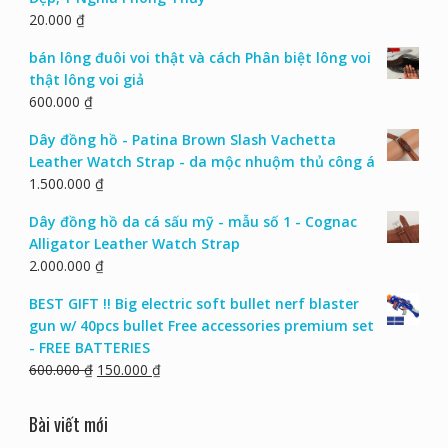
20.000
₫
bán lông đuôi voi thật và cách Phân biệt lông voi
thật lông voi giả
600.000
₫
Dây đồng hồ - Patina Brown Slash Vachetta
Leather Watch Strap - da mộc nhuộm thủ công á
1.500.000
₫
Dây đồng hồ da cá sấu mỹ - mẫu số 1 - Cognac
Alligator Leather Watch Strap
2.000.000
₫
BEST GIFT !! Big electric soft bullet nerf blaster
gun w/ 40pcs bullet Free accessories premium set
- FREE BATTERIES
600.000
₫
150.000
₫
Bài viết mới