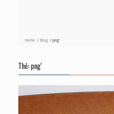
Home
Blog
png’
Thẻ:
png’