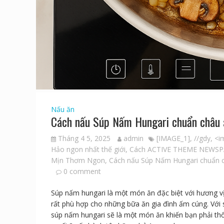
Nấu ăn
Cách nấu Súp Nấm Hungari chuẩn châ
Tháng 4 5, 2025
admin
[IMAGE_1]
,
//gdy
,
<i
Hảo ngon nhất thế giới
,
Cách ACTIVE THEME NEWSP
Mịn Thơm Ngon
,
Cách nấu Súp Nấm Hungari chuẩn
0 comment
Súp nấm hungari là một món ăn đặc biệt với hương v
rất phù hợp cho những bữa ăn gia đình ấm cúng. Với 
súp nấm hungari sẽ là một món ăn khiến bạn phải thổn