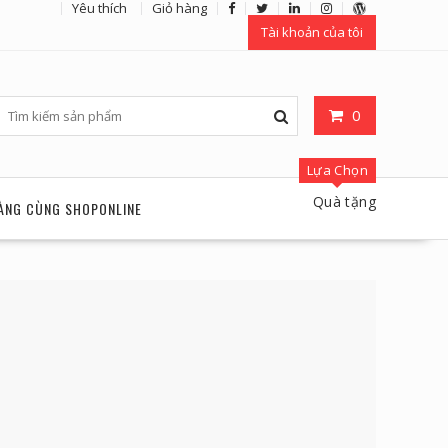
Yêu thích
Giỏ hàng
Tài khoản của tôi
0
Lựa Chọn
Quà tặng
ÀNG CÙNG SHOPONLINE