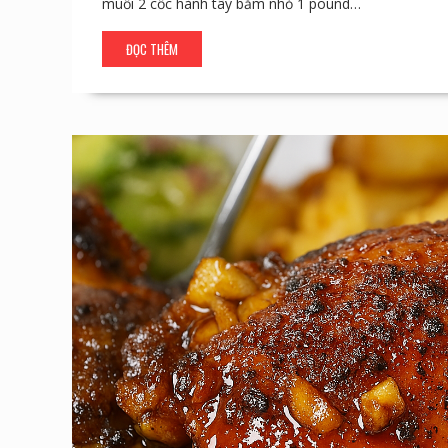
muối 2 cốc hành tây băm nhỏ 1 pound…
ĐỌC THÊM