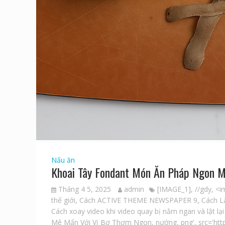
Nấu ăn
Khoai Tây Fondant Món Ăn Pháp Ngon 
Tháng 4 5, 2025
admin
[IMAGE_1]
,
//gdy
,
<i
thế giới
,
Cách ACTIVE THEME NEWSPAPER 9
,
Cách L
Cách xoay video khi video quay bị nằm ngan và lật l
Mê Mẩn Với Vị Bơ Thơm Ngon
,
nướng
,
png'
,
src='htt