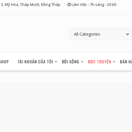
 3, Mỹ Hòa, Tháp Mười, Đồng Tháp
Làm Việc - 7h sáng - 20 tối
SHOP
TÀI KHOẢN CỦA TÔI
ĐỜI SỐNG
ĐỌC TRUYỆN
BÁN H