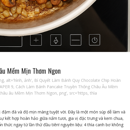
u âu Mềm Mịn Thơm Ngon
mg
,
alt='hình
,
ảnh'
,
Bí Quyết Làm Bánh Quy Chocolate Chip Hoàn
APER 9
,
Cách Làm Bánh Pancake Truyền Thống Châu Âu Mềm
 châu âu Mềm Mịn Thơm Ngon
,
png'
,
src='https
,
thìa
ị đậm đà và độ mịn màng tuyệt vời. Đây là một món súp dễ làm và
sự kết hợp hoàn hảo giữa nấm tươi, gia vị đặc trưng và kem chua,
 thức ngay từ lần thử đầu tiên! nguyên liệu: 4 thìa canh bơ không