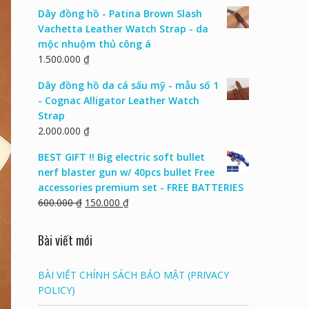
Dây đồng hồ - Patina Brown Slash
Vachetta Leather Watch Strap - da
mộc nhuộm thủ công á
1.500.000
₫
Dây đồng hồ da cá sấu mỹ - mẫu số 1
- Cognac Alligator Leather Watch
Strap
2.000.000
₫
BEST GIFT !! Big electric soft bullet
nerf blaster gun w/ 40pcs bullet Free
accessories premium set - FREE BATTERIES
600.000
₫
150.000
₫
Bài viết mới
BÀI VIẾT CHÍNH SÁCH BẢO MẬT (PRIVACY
POLICY)