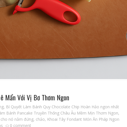
Mê Mẩn Với Vị Bơ Thơm Ngon
mg
,
Bí Quyết Làm Bánh Quy Chocolate Chip Hoàn Hảo ngon nhất
àm Bánh Pancake Truyền Thống Châu Âu Mềm Mịn Thơm Ngon
,
ại cho nó nằm đứng
,
chảo
,
Khoai Tây Fondant Món Ăn Pháp Ngon
ps
0 comment