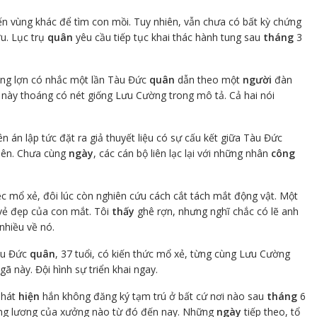
ến vùng khác để tìm con mồi. Tuy nhiên, vẫn chưa có bất kỳ chứng
u. Lục trụ
quân
yêu cầu tiếp tục khai thác hành tung sau
tháng
3
òng lợn có nhắc một lần Tàu Đức
quân
dẫn theo một
người
đàn
này thoáng có nét giống Lưu Cường trong mô tả. Cả hai nói
n án lập tức đặt ra giả thuyết liệu có sự cấu kết giữa Tàu Đức
iên. Chưa cùng
ngày
, các cán bộ liên lạc lại với những nhân
công
ệc mổ xẻ, đôi lúc còn nghiên cứu cách cắt tách mắt động vật. Một
 vẻ đẹp của con mắt. Tôi
thấy
ghê rợn, nhưng nghĩ chắc có lẽ anh
nhiều về nó.
àu Đức
quân
, 37 tuổi, có kiến thức mổ xẻ, từng cùng Lưu Cường
gã này. Đội hình sự triển khai ngay.
phát
hiện
hắn không đăng ký tạm trú ở bất cứ nơi nào sau
tháng
6
ảng lương của xưởng nào từ đó đến nay. Những
ngày
tiếp theo, tổ