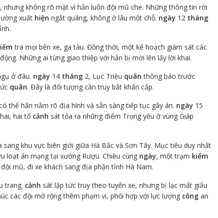
, nhưng không rõ mặt vì hắn luôn đội mũ che. Những thông tin rời
ường xuất
hiện
ngắt quãng, không ở lâu một chỗ.
ngày
12
tháng
ỉnh.
kiểm
tra mọi bến xe, ga tàu. Đồng thời, một kế hoạch giám sát các
ng. Những ai từng giao thiệp với hắn bị mời lên lấy lời khai.
 ngụ ở đâu.
ngày
14
tháng
2, Lục Triệu
quân
thông báo trước
Đức
quân
. Đây là đối tượng cần truy bắt khẩn cấp.
có thể hắn nắm rõ địa hình và sẵn sàng tiếp tục gây án.
ngày
15
hai, hai tổ
cảnh
sát tỏa ra những điểm Trọng yếu ở vùng Giáp
ang khu vực biên giới giữa Hà Bắc và Sơn Tây. Mục tiêu duy nhất
u loạt án mạng tại xưởng Rượu. Chiều cùng
ngày
, một trạm
kiểm
đội mũ, đi xe khách sang địa phận tỉnh Hà Nam.
u trang.
cảnh
sát lập tức truy theo tuyến xe, nhưng bị lạc mất giấu
húc các đội mở rộng thêm phạm vi, phối hợp với lực lượng
công
an