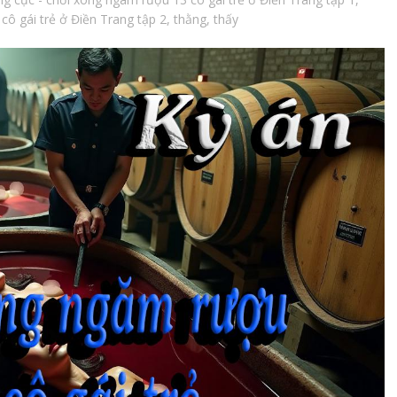
cô gái trẻ ở Điền Trang tập 2
,
thằng
,
thấy