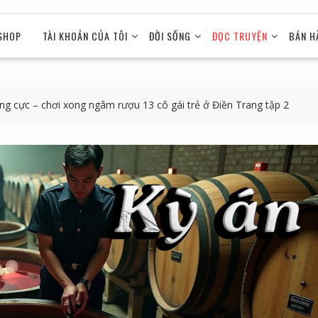
SHOP
TÀI KHOẢN CỦA TÔI
ĐỜI SỐNG
ĐỌC TRUYỆN
BÁN H
ùng cực – chơi xong ngâm rượu 13 cô gái trẻ ở Điền Trang tập 2