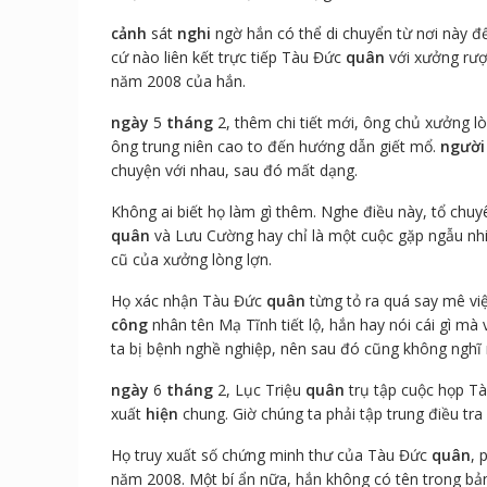
cảnh
sát
nghi
ngờ hắn có thể di chuyển từ nơi này đ
cứ nào liên kết trực tiếp Tàu Đức
quân
với xưởng rượ
năm 2008 của hắn.
ngày
5
tháng
2, thêm chi tiết mới, ông chủ xưởng l
ông trung niên cao to đến hướng dẫn giết mổ.
người
chuyện với nhau, sau đó mất dạng.
Không ai biết họ làm gì thêm. Nghe điều này, tổ chuyê
quân
và Lưu Cường hay chỉ là một cuộc gặp ngẫu nh
cũ của xưởng lòng lợn.
Họ xác nhận Tàu Đức
quân
từng tỏ ra quá say mê vi
công
nhân tên Mạ Tĩnh tiết lộ, hắn hay nói cái gì mà
ta bị bệnh nghề nghiệp, nên sau đó cũng không nghĩ 
ngày
6
tháng
2, Lục Triệu
quân
trụ tập cuộc họp T
xuất
hiện
chung. Giờ chúng ta phải tập trung điều tra 
Họ truy xuất số chứng minh thư của Tàu Đức
quân
, 
năm 2008. Một bí ẩn nữa, hắn không có tên trong b