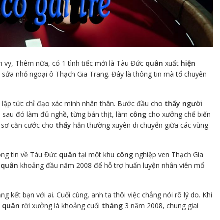
nh vy, Thêm nữa, có 1 tình tiếc mới là Tàu Đức
quân
xuất
hiện
 sửa nhỏ ngoại ô Thạch Gia Trang. Đây là thông tin mà tổ chuyên
lập tức chỉ đạo xác minh nhân thân. Bước đầu cho
thấy
người
 sau đó làm đủ nghề, từng bán thịt, làm
công
cho xưởng chế biến
ồ sơ căn cước cho
thấy
hắn thường xuyên di chuyển giữa các vùng
hông tin về Tàu Đức
quân
tại một khu
công
nghiệp ven Thạch Gia
c
quân
khoảng đầu năm 2008 để hỗ trợ huấn luyện nhân viên mổ
ng kết bạn với ai. Cuối cùng, anh ta thôi việc chẳng nói rõ lý do. Khi
c
quân
rời xưởng là khoảng cuối
tháng
3 năm 2008, chung giai