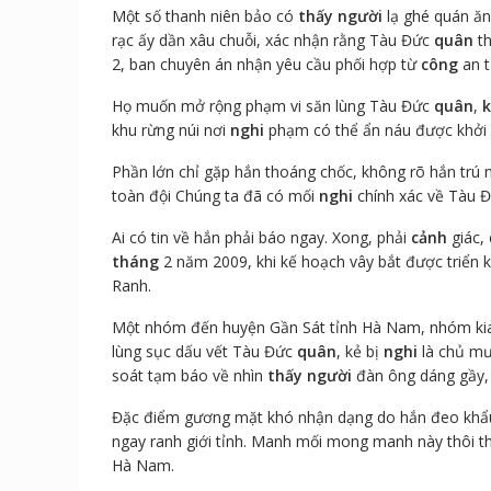
Một số thanh niên bảo có
thấy
người
lạ ghé quán ăn
rạc ấy dần xâu chuỗi, xác nhận rằng Tàu Đức
quân
th
2, ban chuyên án nhận yêu cầu phối hợp từ
công
an t
Họ muốn mở rộng phạm vi săn lùng Tàu Đức
quân
,
khu rừng núi nơi
nghi
phạm có thể ẩn náu được khởi độ
Phần lớn chỉ gặp hắn thoáng chốc, không rõ hắn trú
toàn đội Chúng ta đã có mối
nghi
chính xác về Tàu 
Ai có tin về hắn phải báo ngay. Xong, phải
cảnh
giác, 
tháng
2 năm 2009, khi kế hoạch vây bắt được triển k
Ranh.
Một nhóm đến huyện Gần Sát tỉnh Hà Nam, nhóm kia s
lùng sục dấu vết Tàu Đức
quân
, kẻ bị
nghi
là chủ mư
soát tạm báo về nhìn
thấy
người
đàn ông dáng gầy, 
Đặc điểm gương mặt khó nhận dạng do hắn đeo khẩ
ngay ranh giới tỉnh. Manh mối mong manh này thôi t
Hà Nam.