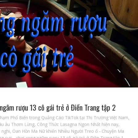
 ngâm rượu 13 cô gái trẻ ở Điền Trang tập 2
Phạm Phổ Biến trong Quảng Cáo TikTok tại Thị Trường Việt Nam
,
âu âu Thơm Lừng
,
Công Thức Lasagna Ngon Nhất hiện nay
,
,
nghi
,
Oan Hồn Ma Nữ khiến Nhiều Người Treo ổ - Chuyện Ma
ng cực - chơi xong ngâm rượu 13 cô gái trẻ ở Điền Trang tập 1
,