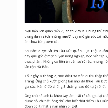
Nếu hắn liên quan đến vụ án thì đây là 1 hung thủ ti
trong danh sách những
người
dạy mổ gia súc tại một
án chưa từng xem xét.
Khi nắm được cái tên Tàu Đức
quân
, Lục Triệu
quân
này quê gốc ở một huyện nông nghiệp, học hết cấp 2,
thực phẩm. Không có tiền án tiền sự rõ rệt, nhưng h
lân cận Hà Bắc.
Tối
ngày
4
tháng
2, một điều tra viên đi thu thập t
Trang. Ông chủ xưởng lòng lợn nhớ đã thuê Tàu Đứ
gia súc. Hắn ở đó chừng 3
tháng
, sau đó tự ý rời đi.
Ông chủ kể anh ta khéo tay lắm, cắt rẻ rất gọt, lại chẳ
được hỏi chi tiết, ông chủ cho biết thời điểm Tàu Đứ
đoạn có ít nhất 2 nạn nhân bị giết.