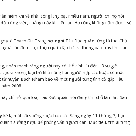
hắn hiếm khi về nhà, sống lang bạt nhiều năm.
người
chị họ nói
y đổi
công
việc, chẳng mấy khi liên lạc. Họ cũng không nắm được số
ngoại ô Thạch Gia Trang nơi
nghi
Tàu Đức
quân
từng tá túc. Chủ
a ngoài lúc đêm. Lục triệu
quân
lập tức ra thông báo truy tìm Tàu
ng, nhấn mạnh rằng
người
này có thể dính líu đến 13 vụ giết
 tục vì không loại trừ khả năng hai
người
hợp tác hoặc có mâu
át từ huyện Bạch Nham báo về một
người
từng tình cờ gặp Tàu
 năm 2008.
này chỉ hỏi qua loa, Tàu Đức
quân
nói đang tìm chỗ làm ăn. Sau
y
kẻ lạ mặt tới sưởng rượu buổi tối. Sáng
ngày
11
tháng
2, Lục
ng quanh sưởng rượu để phỏng vấn
người
dân. Mục tiêu, tìm ai từng