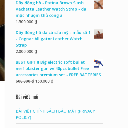
Dây đồng hồ - Patina Brown Slash
Vachetta Leather Watch Strap - da
mộc nhuộm thủ công á
1.500.000
₫
Dây đồng hồ da cá sấu mỹ - mẫu số 1
- Cognac Alligator Leather Watch
Strap
2.000.000
₫
BEST GIFT !! Big electric soft bullet
nerf blaster gun w/ 40pcs bullet Free
accessories premium set - FREE BATTERIES
600.000
₫
150.000
₫
Bài viết mới
BÀI VIẾT CHÍNH SÁCH BẢO MẬT (PRIVACY
POLICY)