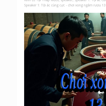
Speaker 1: Tội ác cùng cực - chơi xong ngâm rượu 13 