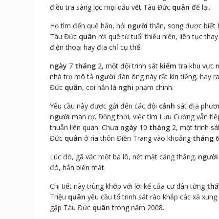
điều tra sàng lọc mọi dấu vết Tàu Đức
quân
để lại.
Họ tìm đến quê hắn, hỏi
người
thân, song được biết 
Tàu Đức
quân
rời quê từ tuổi thiếu niên, liên tục tha
điện thoại hay địa chỉ cụ thể.
ngày
7
tháng
2, một đội trinh sát
kiểm
tra khu vực 
nhà trọ mô tả
người
đàn ông này rất kín tiếng, hay r
Đức
quân
, coi hắn là
nghi
phạm chính.
Yêu cầu này được gửi đến các đội
cảnh
sát địa phươ
người
man rợ. Đồng thời, việc tìm Lưu Cường vẫn tiếp
thuẫn liên quan. Chưa
ngày
10
tháng
2, một trinh s
Đức
quân
ở rìa thôn Điền Trang vào khoảng
tháng
6
Lúc đó, gã vác một ba lô, nét mặt căng thẳng.
người
đó, hắn biến mất.
Chi tiết này trùng khớp với lời kể của cư dân từng
thấ
Triệu
quân
yêu cầu tổ trinh sát rào khắp các xã xu
gặp Tàu Đức
quân
trong năm 2008.