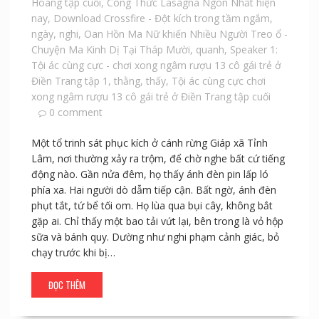
Hoang tập cuối
,
Công Thức Lasagna Ngon Nhất hiện
nay
,
Download Crossfire - Đột kích trong tầm ngắm
,
ngày
,
nghi
,
Oan Hồn Ma Nữ khiến Nhiều Người Treo ổ -
Chuyện Ma Kinh Dị Tại Tháp Mười
,
quanh
,
Speaker 1:
Tội ác cùng cực - chơi xong ngâm rượu 13 cô gái trẻ ở
Điền Trang tập 1
,
thằng
,
thấy
,
Tội ác cùng cực chơi
xong ngâm rượu 13 cô gái trẻ ở Điền Trang tập cuối
0 comment
Một tổ trinh sát phục kích ở cánh rừng Giáp xã Tỉnh
Lâm, nơi thường xảy ra trộm, để chờ nghe bất cứ tiếng
động nào. Gần nửa đêm, họ thấy ánh đèn pin lấp ló
phía xa. Hai người dò dẫm tiếp cận. Bất ngờ, ánh đèn
phụt tắt, tứ bể tối om. Họ lùa qua bụi cây, không bắt
gặp ai. Chỉ thấy một bao tải vứt lại, bên trong là vỏ hộp
sữa và bánh quy. Dường như nghi phạm cảnh giác, bỏ
chạy trước khi bị…
ĐỌC THÊM