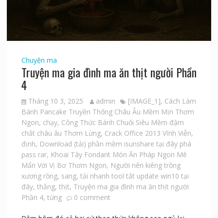
Chuyện ma
Truyện ma gia đình ma ăn thịt người Phần
4
Tháng 10 3, 2025
admin
[IMAGE_1]
,
Cách Làm
Bánh Pancake Truyền Thống Châu Âu Mềm Mịn Thơm
Ngon
,
chạy
,
Công Thức Bánh Chuối Siêu Mềm đậm
chất châu âu Thơm Lừng
,
Crack Office 2013 Vĩnh Viễn
,
định
,
Download (tải) phần mềm isunshare tại đây phá
pass rar
,
Khoai Tây Fondant Món Ăn Pháp Ngon Mê
Mẩn Với Vị Bơ Thơm Ngon
,
Người nên kiêng trồng
xương rồng
,
sang
,
tải nhanh tool tắt update win10 tại
đây
,
thằng
,
thịt
,
Truyện ma gia đình ma ăn thịt người
Phần 4
,
từng
0 comment