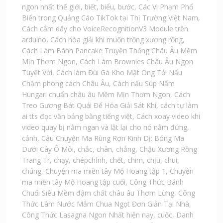
ngon nhất thế giới
,
biết
,
biểu
,
bước
,
Các Vi Phạm Phổ
Biến trong Quảng Cáo TikTok tại Thị Trường Việt Nam
,
Cách cắm dây cho VoiceRecognitionV3 Module trên
arduino
,
Cách hóa giải khi muốn trồng xương rồng
,
Cách Làm Bánh Pancake Truyền Thống Châu Âu Mềm
Mịn Thơm Ngon
,
Cách Làm Brownies Châu Âu Ngon
Tuyệt Vời
,
Cách làm Đùi Gà Kho Mật Ong Tỏi Nấu
Chậm phong cách Châu Âu
,
Cách nấu Súp Nấm
Hungari chuẩn châu âu Mềm Mịn Thơm Ngon
,
Cách
Treo Gương Bát Quái Để Hóa Giải Sát Khí
,
cách tự làm
ai tts đọc văn bảng bằng tiếng việt
,
Cách xoay video khi
video quay bị nằm ngan và lật lại cho nó nằm đứng
,
cảnh
,
Câu Chuyện Ma Rùng Rợn Kinh Dị: Bóng Ma
Dưới Cây Ô Môi
,
chắc
,
chân
,
chẳng
,
Chậu Xương Rồng
Trang Tr
,
chạy
,
chépchỉnh
,
chết
,
chim
,
chịu
,
chui
,
chúng
,
Chuyện ma miền tây Mộ Hoang tập 1
,
Chuyện
ma miền tây Mộ Hoang tập cuối
,
Công Thức Bánh
Chuối Siêu Mềm đậm chất châu âu Thơm Lừng
,
Công
Thức Làm Nước Mắm Chua Ngọt Đơn Giản Tại Nhà
,
Công Thức Lasagna Ngon Nhất hiện nay
,
cuốc
,
Danh