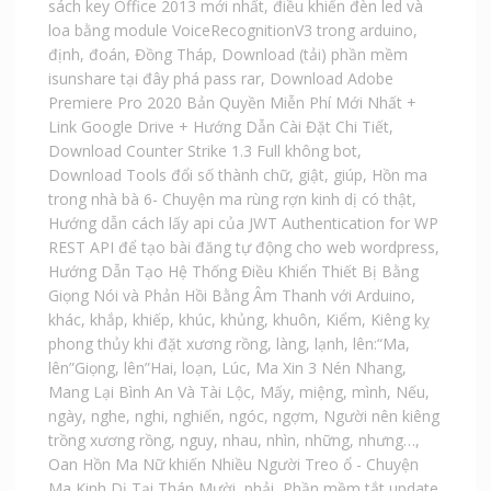
sách key Office 2013 mới nhất
,
điều khiển đèn led và
loa bằng module VoiceRecognitionV3 trong arduino
,
định
,
đoán
,
Đồng Tháp
,
Download (tải) phần mềm
isunshare tại đây phá pass rar
,
Download Adobe
Premiere Pro 2020 Bản Quyền Miễn Phí Mới Nhất +
Link Google Drive + Hướng Dẫn Cài Đặt Chi Tiết
,
Download Counter Strike 1.3 Full không bot
,
Download Tools đổi số thành chữ
,
giật
,
giúp
,
Hồn ma
trong nhà bà 6- Chuyện ma rùng rợn kinh dị có thật
,
Hướng dẫn cách lấy api của JWT Authentication for WP
REST API để tạo bài đăng tự động cho web wordpress
,
Hướng Dẫn Tạo Hệ Thống Điều Khiển Thiết Bị Bằng
Giọng Nói và Phản Hồi Bằng Âm Thanh với Arduino
,
khác
,
khắp
,
khiếp
,
khúc
,
khủng
,
khuôn
,
Kiểm
,
Kiêng kỵ
phong thủy khi đặt xương rồng
,
làng
,
lạnh
,
lên:“Ma
,
lên”Giọng
,
lên”Hai
,
loạn
,
Lúc
,
Ma Xin 3 Nén Nhang
,
Mang Lại Bình An Và Tài Lộc
,
Mấy
,
miệng
,
mình
,
Nếu
,
ngày
,
nghe
,
nghi
,
nghiến
,
ngóc
,
ngợm
,
Người nên kiêng
trồng xương rồng
,
nguy
,
nhau
,
nhìn
,
những
,
nhưng…
,
Oan Hồn Ma Nữ khiến Nhiều Người Treo ổ - Chuyện
Ma Kinh Dị Tại Tháp Mười
,
phải
,
Phần mềm tắt update