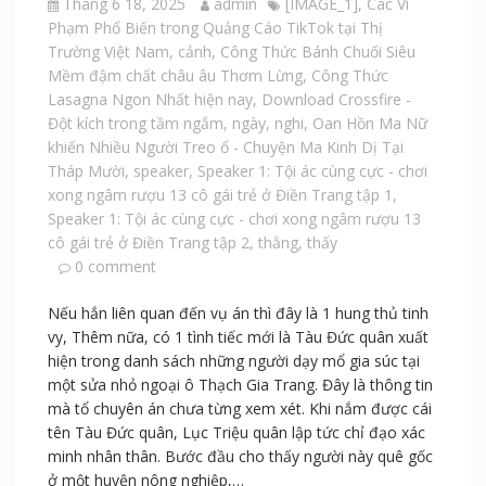
Tháng 6 18, 2025
admin
[IMAGE_1]
,
Các Vi
Phạm Phổ Biến trong Quảng Cáo TikTok tại Thị
Trường Việt Nam
,
cảnh
,
Công Thức Bánh Chuối Siêu
Mềm đậm chất châu âu Thơm Lừng
,
Công Thức
Lasagna Ngon Nhất hiện nay
,
Download Crossfire -
Đột kích trong tầm ngắm
,
ngày
,
nghi
,
Oan Hồn Ma Nữ
khiến Nhiều Người Treo ổ - Chuyện Ma Kinh Dị Tại
Tháp Mười
,
speaker
,
Speaker 1: Tội ác cùng cực - chơi
xong ngâm rượu 13 cô gái trẻ ở Điền Trang tập 1
,
Speaker 1: Tội ác cùng cực - chơi xong ngâm rượu 13
cô gái trẻ ở Điền Trang tập 2
,
thằng
,
thấy
0 comment
Nếu hắn liên quan đến vụ án thì đây là 1 hung thủ tinh
vy, Thêm nữa, có 1 tình tiếc mới là Tàu Đức quân xuất
hiện trong danh sách những người dạy mổ gia súc tại
một sửa nhỏ ngoại ô Thạch Gia Trang. Đây là thông tin
mà tổ chuyên án chưa từng xem xét. Khi nắm được cái
tên Tàu Đức quân, Lục Triệu quân lập tức chỉ đạo xác
minh nhân thân. Bước đầu cho thấy người này quê gốc
ở một huyện nông nghiệp,…