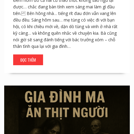
Đêm hôm đó cả hai cứ thao thức không sao ngủ lại
được… chắc đang bàn tính xem sáng mai làm gì đầu
tiên. Bên hông nhà… tiếng rít đau đớn vẫn vang lên
đều đều. Sáng hôm sau… mẹ tùng có việc đi với bạn
hội, có khi chiều mới về, dặn dò tùng và vinh ở nhà rất
kỹ càng… và không quên nhắc về chuyện kia. Bà cũng
nói giờ sẽ sang đánh tiếng với bác trưởng xóm – chỗ
thân tình qua lại với gia đình…
ĐỌC THÊM