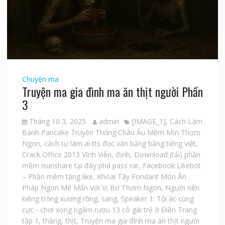
Chuyện ma
Truyện ma gia đình ma ăn thịt người Phần
3
Tháng 10 3, 2025
admin
[IMAGE_1]
,
Cách Làm
Bánh Pancake Truyền Thống Châu Âu Mềm Mịn Thơm
Ngon
,
cách tự làm ai tts đọc văn bảng bằng tiếng việt
,
Crack Office 2013 Vĩnh Viễn
,
định
,
Download (tải) phần
mềm isunshare tại đây phá pass rar
,
Facebook Likebot
– Phần mềm tăng like
,
Khoai Tây Fondant Món Ăn
Pháp Ngon Mê Mẩn Với Vị Bơ Thơm Ngon
,
Người nên
kiêng trồng xương rồng
,
sang
,
Speaker 1: Tội ác cùng
cực - chơi xong ngâm rượu 13 cô gái trẻ ở Điền Trang
tập 1
,
thằng
,
thịt
,
Truyện ma gia đình ma ăn thịt người