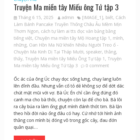
Truyện Ma miền tây Miếu ông Tứ tập 3
Tháng 6 15, 2025
admin
[IMAGE_1]
,
biết
,
Cách
Làm Bánh Pancake Truyền Thống Châu Âu Mềm Mịn
Thơm Ngon
,
cách tự làm ai tts đọc văn bảng bằng
tiếng việt
,
Chuyện ma miền tây Mộ Hoang tập 1
,
mình
,
những
,
Oan Hồn Ma Nữ khiến Nhiều Người Treo ổ -
Chuyện Ma Kinh Dị Tại Tháp Mười
,
speaker
,
thằng
,
thấy
,
Truyện Ma miền tây Miếu Ông Tự tập 1
,
Truyện
Ma miền tây Miếu ông Tứ tập 3
0 comment
Ốc ác của ông Úc chạy dọc sống lưng, chạy lang luôn
lên đỉnh đầu. Nhưng vẫn cố tỏ dẻ không sợ để dớt dác
chút mặt mũi với vợ. Bà Úc Én chỉ cần ổng đứng đó
canh ma cho bà thôi, chuyện còn lại để cho bà. Bà lôi
ra cây búa ra làm ổng giựt mình đánh thót tim. Bà lận
theo hồi đời nào ổng đâu có hay. Cứ nhớ tới hình ảnh
thằng con mình bị đóng vô trong gốc cây, đau đớn
quằn quại.…