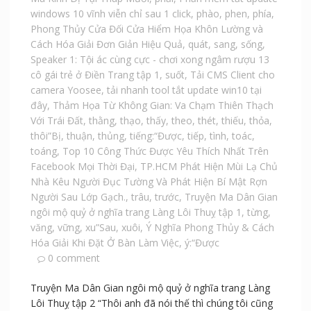
windows 10 vĩnh viễn chỉ sau 1 click
,
phào
,
phen
,
phía
,
Phong Thủy Cửa Đối Cửa Hiểm Họa Khôn Lường và
Cách Hóa Giải Đơn Giản Hiệu Quả
,
quát
,
sang
,
sống
,
Speaker 1: Tội ác cùng cực - chơi xong ngâm rượu 13
cô gái trẻ ở Điền Trang tập 1
,
suốt
,
Tải CMS Client cho
camera Yoosee
,
tải nhanh tool tắt update win10 tại
đây
,
Thảm Họa Từ Không Gian: Va Chạm Thiên Thạch
Với Trái Đất
,
thằng
,
thạo
,
thấy
,
theo
,
thét
,
thiếu
,
thỏa
,
thôi”Bị
,
thuận
,
thủng
,
tiếng:“Được
,
tiếp
,
tình
,
toác
,
toáng
,
Top 10 Công Thức Được Yêu Thích Nhất Trên
Facebook Mọi Thời Đại
,
TP.HCM Phát Hiện Mùi Lạ Chủ
Nhà Kêu Người Đục Tường Và Phát Hiện Bí Mật Rợn
Người Sau Lớp Gạch.
,
trâu
,
trước
,
Truyện Ma Dân Gian
ngôi mộ quỷ ở nghĩa trang Làng Lôi Thuỵ tập 1
,
từng
,
văng
,
vững
,
xu”Sau
,
xuôi
,
Ý Nghĩa Phong Thủy & Cách
Hóa Giải Khi Đặt Ở Bàn Làm Việc
,
ý:“Được
0 comment
Truyện Ma Dân Gian ngôi mộ quỷ ở nghĩa trang Làng
Lôi Thuỵ tập 2 “Thôi anh đã nói thế thì chúng tôi cũng