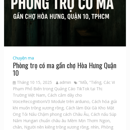
Chuyện ma
Phòng trọ có ma gần chợ Hòa Hưng Quận
10
Tháng 10 15, 2025
admin
“Mỗi
,
”Tiếng
,
Các Vi
Phạm Phổ Biến trong Quảng Cáo TikTok tại Thị
Trường Việt Nam
,
Cách cắm dây cho
VoiceRecognitionV3 Module trên arduino
,
Cách hóa giải
khi muốn trồng xương rồng
,
Cách làm Đùi Gà Kho Mật
Ong Tỏi Nấu Chậm phong cách Châu Âu
,
Cách nấu Súp
Nấm Hungari chuẩn châu âu Mềm Mịn Thơm Ngon
,
chân
,
Người nên kiêng trồng xương rồng
,
nhìn
,
Phòng