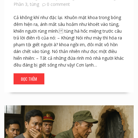
Phần 3
,
từng
0 comment
Cả không khí như đặc lại. Khuôn mặt khoa trong bóng
đêm hiện ra, ánh mắt sâu hoắm như khoét vào tùng,
khiến người rùng mình. tùng há hốc miệng trước câu
trả lời điên rồ của nó: – Khùng! Nói như mày thì hóa ra
phạm tội giết người à? khoa ngồi im, đôi mắt vô hồn
dán chết vào tùng. Nó thản nhiên như đọc một điều
hiển nhiên: – Tất cả những đứa rình mò nhà người khác
đều đáng bị giết sống như vậy! Cơn lạnh…
ĐỌC THÊM