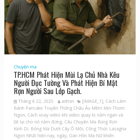
Chuyện ma
TP.HCM Phát Hiện Mùi Lạ Chủ Nhà Kêu
Người Đục Tường Và Phát Hiện Bí Mật
Rợn Người Sau Lớp Gạch.
Tháng 6 22, 2025
admin
[IMAGE_1]
,
Cách Làm
Bánh Pancake Truyền Thống Châu Âu Mềm Mịn Thơm
Ngon
,
Cách xoay video khi video quay bị nằm ngan và
lật lại cho nó nằm đứng
,
Câu Chuyện Ma Rùng Rợn
Kinh Dị: Bóng Ma Dưới Cây Ô Môi
,
Công Thức Lasagna
Ngon Nhất hiện nay
,
ngày
,
Oan Hồn Ma Nữ khiến