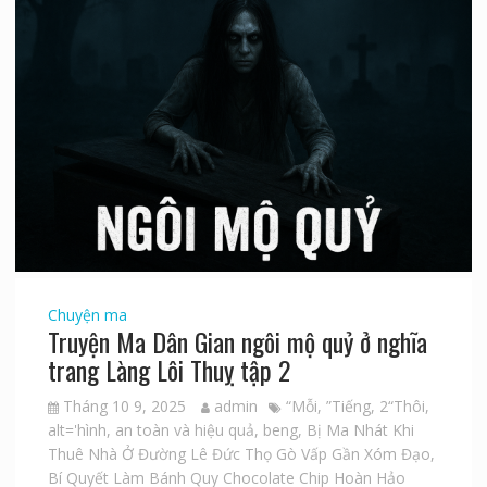
Chuyện ma
Truyện Ma Dân Gian ngôi mộ quỷ ở nghĩa
trang Làng Lôi Thuỵ tập 2
Tháng 10 9, 2025
admin
“Mỗi
,
”Tiếng
,
2“Thôi
,
alt='hình
,
an toàn và hiệu quả
,
beng
,
Bị Ma Nhát Khi
Thuê Nhà Ở Đường Lê Đức Thọ Gò Vấp Gần Xóm Đạo
,
Bí Quyết Làm Bánh Quy Chocolate Chip Hoàn Hảo