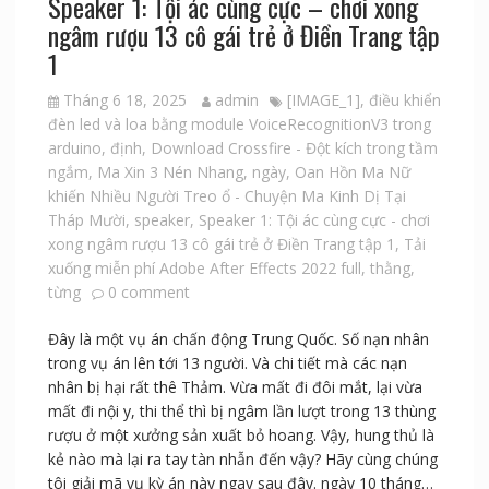
Speaker 1: Tội ác cùng cực – chơi xong
ngâm rượu 13 cô gái trẻ ở Điền Trang tập
1
Tháng 6 18, 2025
admin
[IMAGE_1]
,
điều khiển
đèn led và loa bằng module VoiceRecognitionV3 trong
arduino
,
định
,
Download Crossfire - Đột kích trong tầm
ngắm
,
Ma Xin 3 Nén Nhang
,
ngày
,
Oan Hồn Ma Nữ
khiến Nhiều Người Treo ổ - Chuyện Ma Kinh Dị Tại
Tháp Mười
,
speaker
,
Speaker 1: Tội ác cùng cực - chơi
xong ngâm rượu 13 cô gái trẻ ở Điền Trang tập 1
,
Tải
xuống miễn phí Adobe After Effects 2022 full
,
thằng
,
từng
0 comment
Đây là một vụ án chấn động Trung Quốc. Số nạn nhân
trong vụ án lên tới 13 người. Và chi tiết mà các nạn
nhân bị hại rất thê Thảm. Vừa mất đi đôi mắt, lại vừa
mất đi nội y, thi thể thì bị ngâm lần lượt trong 13 thùng
rượu ở một xưởng sản xuất bỏ hoang. Vậy, hung thủ là
kẻ nào mà lại ra tay tàn nhẫn đến vậy? Hãy cùng chúng
tôi giải mã vụ kỳ án này ngay sau đây. ngày 10 tháng…