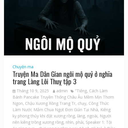
Chuyện ma
Truyện Ma Dân Gian ngôi mộ quỷ ở nghĩa
trang Làng Lôi Thuỵ tập 3
Tháng 10 9, 2025
admin
”Tiếng
,
Cách Làm
Bánh Pancake Truyền Thống Châu Âu Mềm Mịn Thơm
Ngon
,
Chậu Xương Rồng Trang Tr
,
chạy
,
Công Thức
Làm Nước Mắm Chua Ngọt Đơn Giản Tại Nhà
,
Kiêng
kỵ phong thủy khi đặt xương rồng
,
làng
,
ngoài
,
Người
nên kiêng trồng xương rồng
,
nhìn
,
phải
,
Speaker 1: Tội