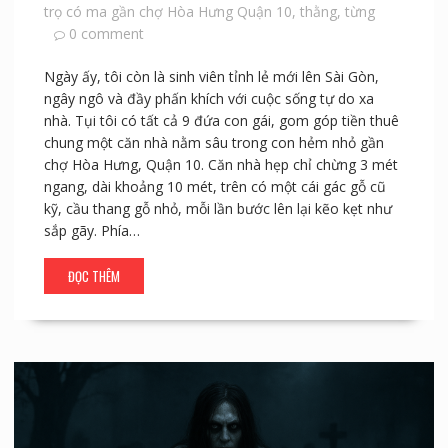
trọ có ma gần chợ Hòa Hưng Quận 10
,
thằng
,
từng
0 comment
Ngày ấy, tôi còn là sinh viên tỉnh lẻ mới lên Sài Gòn,
ngây ngô và đầy phấn khích với cuộc sống tự do xa
nhà. Tụi tôi có tất cả 9 đứa con gái, gom góp tiền thuê
chung một căn nhà nằm sâu trong con hẻm nhỏ gần
chợ Hòa Hưng, Quận 10. Căn nhà hẹp chỉ chừng 3 mét
ngang, dài khoảng 10 mét, trên có một cái gác gỗ cũ
kỹ, cầu thang gỗ nhỏ, mỗi lần bước lên lại kẽo kẹt như
sắp gãy. Phía…
ĐỌC THÊM