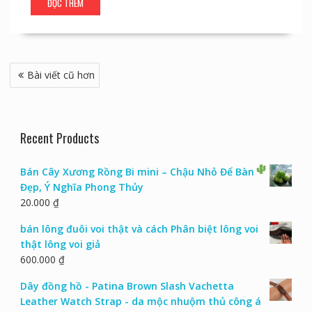
ĐỌC THÊM
Điều
Bài viết cũ hơn
hướng
bài
viết
Recent Products
Bán Cây Xương Rồng Bi mini – Chậu Nhỏ Để Bàn
Đẹp, Ý Nghĩa Phong Thủy
20.000
₫
bán lông đuôi voi thật và cách Phân biệt lông voi
thật lông voi giả
600.000
₫
Dây đồng hồ - Patina Brown Slash Vachetta
Leather Watch Strap - da mộc nhuộm thủ công á