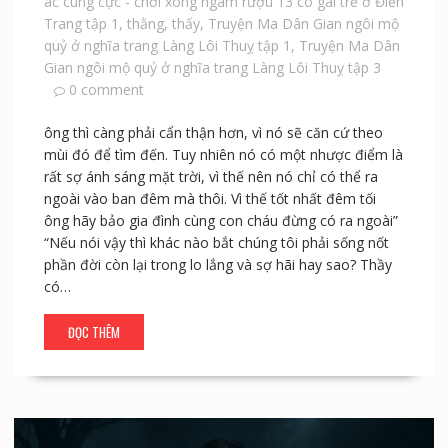
ác cùng cực - chơi xong ngâm rượu 13 cô gái trẻ ở Điền
Trang tập 1
,
thằng
,
thấy
,
Truyện Ma Dân Gian ngôi mộ
quỷ ở nghĩa trang Làng Lôi Thuỵ tập 1
,
Truyện Ma Dân
Gian ngôi mộ quỷ ở nghĩa trang Làng Lôi Thuỵ tập 3
0 comment
ông thì càng phải cẩn thận hơn, vì nó sẽ căn cứ theo
mùi đó để tìm đến. Tuy nhiên nó có một nhược điểm là
rất sợ ánh sáng mặt trời, vì thế nên nó chỉ có thể ra
ngoài vào ban đêm mà thôi. Vì thế tốt nhất đêm tối
ông hãy bảo gia đình cùng con cháu đừng có ra ngoài”
“Nếu nói vậy thì khác nào bắt chúng tôi phải sống nốt
phần đời còn lại trong lo lắng và sợ hãi hay sao? Thầy
có…
ĐỌC THÊM