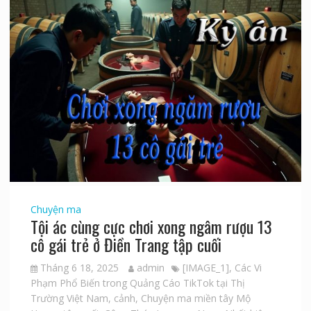
Chuyện ma
Tội ác cùng cực chơi xong ngâm rượu 13
cô gái trẻ ở Điền Trang tập cuối
Tháng 6 18, 2025
admin
[IMAGE_1]
,
Các Vi
Phạm Phổ Biến trong Quảng Cáo TikTok tại Thị
Trường Việt Nam
,
cảnh
,
Chuyện ma miền tây Mộ