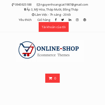
Skip
0945925188
nguyenhoangcat1987@gmail.com
to
Ấp 3, Mỹ Hòa, Tháp Mười, Đồng Tháp
content
Làm Việc - 7h sáng - 20 tối
Yêu thích
Giỏ hàng
Tài khoản của tôi
0