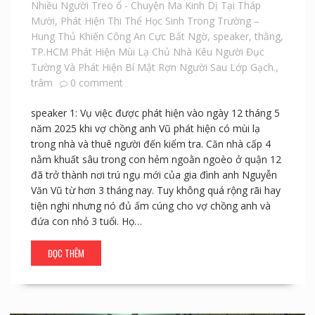
Nhiều Người Treo ổ - Chuyện Ma Kinh Dị Tại Tháp
Mười
,
Phát Hiện Thi Thể Học Sinh Trong Trường –
Hung Thủ Khiến Công An Cực Bất Ngờ
,
speaker
,
thằng
,
TP.HCM Phát Hiện Mùi Lạ Chủ Nhà Kêu Người Đục
Tường Và Phát Hiện Bí Mật Rợn Người Sau Lớp Gạch.
,
trâm
0 comment
speaker 1: Vụ việc được phát hiện vào ngày 12 tháng 5
năm 2025 khi vợ chồng anh Vũ phát hiện có mùi lạ
trong nhà và thuê người đến kiểm tra. Căn nhà cấp 4
nằm khuất sâu trong con hẻm ngoằn ngoèo ở quận 12
đã trở thành nơi trú ngụ mới của gia đình anh Nguyễn
Văn Vũ từ hơn 3 tháng nay. Tuy không quá rộng rãi hay
tiện nghi nhưng nó đủ ấm cúng cho vợ chồng anh và
đứa con nhỏ 3 tuổi. Họ…
ĐỌC THÊM