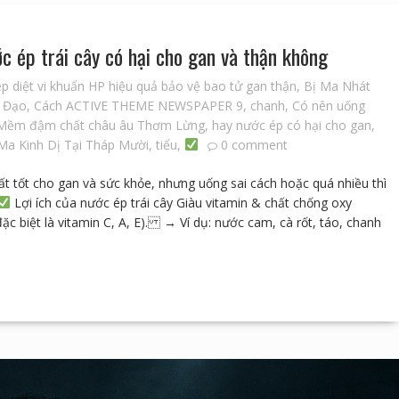
c ép trái cây có hại cho gan và thận không
ép diệt vi khuẩn HP hiệu quả bảo vệ bao tử gan thận
,
Bị Ma Nhát
 Đạo
,
Cách ACTIVE THEME NEWSPAPER 9
,
chanh
,
Có nên uống
 Mềm đậm chất châu âu Thơm Lừng
,
hay nước ép có hại cho gan
,
Ma Kinh Dị Tại Tháp Mười
,
tiểu
,
0 comment
ất tốt cho gan và sức khỏe, nhưng uống sai cách hoặc quá nhiều thì
Lợi ích của nước ép trái cây Giàu vitamin & chất chống oxy
c biệt là vitamin C, A, E). → Ví dụ: nước cam, cà rốt, táo, chanh