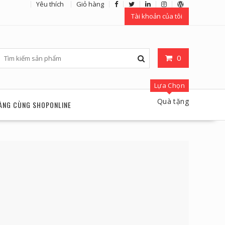
Yêu thích
Giỏ hàng
Tài khoản của tôi
0
Lựa Chọn
Quà tặng
ÀNG CÙNG SHOPONLINE