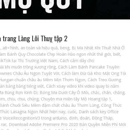
 trang Làng Lôi Thuỵ tập 2
i
,
alt='hình
,
an toàn và hiệu quả
,
beng
,
Bị Ma Nhát Khi Thuê Nhà Ở
Làm Bánh Quy Chocolate Chip Hoàn Hảo ngon nhất thế giới
,
biết
,
ikTok tại Thị Trường Việt Nam
,
Cách cắm dây cho
iải khi muốn trồng xương rồng
,
Cách Làm Bánh Pancake Truyền
wnies Châu Âu Ngon Tuyệt Vời
,
Cách làm Đùi Gà Kho Mật Ong Tỏi
Hungari chuẩn châu âu Mềm Mịn Thơm Ngon
,
Cách Treo Gương
văn bảng bằng tiếng việt
,
Cách xoay video khi video quay bị nằm
a Rùng Rợn Kinh Dị: Bóng Ma Dưới Cây Ô Môi
,
chắc
,
chân
,
chẳng
,
him
,
chịu
,
chui
,
chúng
,
Chuyện ma miền tây Mộ Hoang tập 1
,
Bánh Chuối Siêu Mềm đậm chất châu âu Thơm Lừng
,
Công Thức
Thức Lasagna Ngon Nhất hiện nay
,
cuốc
,
Danh sách key Office
e VoiceRecognitionV3 trong arduino
,
định
,
đoán
,
Đồng Tháp
,
 rar
,
Download Adobe Premiere Pro 2020 Bản Quyền Miễn Phí Mới