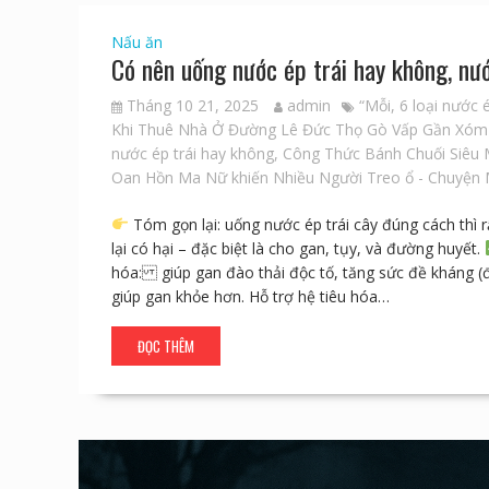
Nấu ăn
Có nên uống nước ép trái hay không, nướ
Tháng 10 21, 2025
admin
“Mỗi
,
6 loại nước 
Khi Thuê Nhà Ở Đường Lê Đức Thọ Gò Vấp Gần Xóm
nước ép trái hay không
,
Công Thức Bánh Chuối Siêu
Oan Hồn Ma Nữ khiến Nhiều Người Treo ổ - Chuyện 
Tóm gọn lại: uống nước ép trái cây đúng cách thì r
lại có hại – đặc biệt là cho gan, tụy, và đường huyết.
hóa: giúp gan đào thải độc tố, tăng sức đề kháng (đặ
giúp gan khỏe hơn. Hỗ trợ hệ tiêu hóa…
ĐỌC THÊM