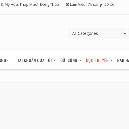
 3, Mỹ Hòa, Tháp Mười, Đồng Tháp
Làm Việc - 7h sáng - 20 tối
SHOP
TÀI KHOẢN CỦA TÔI
ĐỜI SỐNG
ĐỌC TRUYỆN
BÁN H