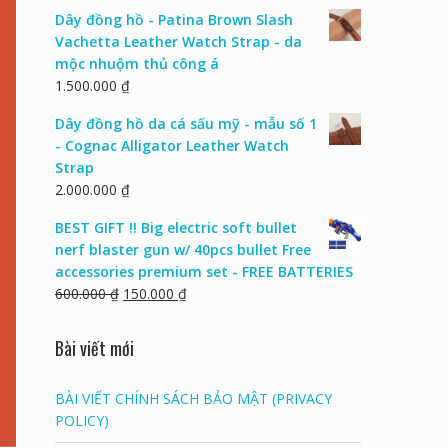
Dây đồng hồ - Patina Brown Slash
Vachetta Leather Watch Strap - da
mộc nhuộm thủ công á
1.500.000
₫
Dây đồng hồ da cá sấu mỹ - mẫu số 1
- Cognac Alligator Leather Watch
Strap
2.000.000
₫
BEST GIFT !! Big electric soft bullet
nerf blaster gun w/ 40pcs bullet Free
accessories premium set - FREE BATTERIES
600.000
₫
150.000
₫
Bài viết mới
BÀI VIẾT CHÍNH SÁCH BẢO MẬT (PRIVACY
POLICY)