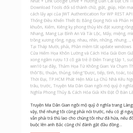
Nhất + Link Google Drive + Hướng Dẫn Cài Đặt Chi T
Download Tools đổi số thành chữ
,
giật
,
giúp
,
Hồn ma 
cách lấy api của JWT Authentication for WP REST AP
Thống Điều Khiển Thiết Bị Bằng Giọng Nói và Phản 
khuôn
,
Kiểm
,
Kiêng kỵ phong thủy khi đặt xương rồn
Nhang
,
Mang Lại Bình An Và Tài Lộc
,
Mấy
,
miệng
,
mì
trồng xương rồng
,
nguy
,
nhau
,
nhìn
,
những
,
nhưng…
,
Tại Tháp Mười
,
phải
,
Phần mềm tắt update windows 10
Cửa Hiểm Họa Khôn Lường và Cách Hóa Giải Đơn Gi
xong ngâm rượu 13 cô gái trẻ ở Điền Trang tập 1
,
su
win10 tại đây
,
Thảm Họa Từ Không Gian: Va Chạm Thi
thôi”Bị
,
thuận
,
thủng
,
tiếng:“Được
,
tiếp
,
tình
,
toác
,
to
Thời Đại
,
TP.HCM Phát Hiện Mùi Lạ Chủ Nhà Kêu Ngư
trâu
,
trước
,
Truyện Ma Dân Gian ngôi mộ quỷ ở nghĩa
Nghĩa Phong Thủy & Cách Hóa Giải Khi Đặt Ở Bàn L
Truyện Ma Dân Gian ngôi mộ quỷ ở nghĩa trang Làng L
vậy, thế nhưng tôi cũng phải nói trước, nếu có gì ng
vẫn phải trả thù lao cho chúng tôi như đã hứa, nếu đồ
buộc lên anh Bắc cũng chỉ đành gật đầu đồng…