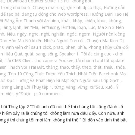
iết
,
Download Counter Strike 1.3 Full không bot
,
trong nhà bà 6- Chuyện ma rùng rợn kinh dị có thật
,
Hướng dẫn
I để tạo bài đăng tự động cho web wordpress
,
Hướng Dẫn Tạo Hệ
Hồi Bằng Âm Thanh với Arduino
,
khác
,
khắp
,
khiếp
,
khúc
,
khủng
,
g
,
làng
,
lạnh
,
lên:“Ma
,
lên”Giọng
,
lên”Hai
,
loạn
,
Lúc
,
Ma Xin 3 Nén
nh
,
Nếu
,
ngày
,
nghe
,
nghi
,
nghiến
,
ngóc
,
ngợm
,
Người nên kiêng
Oan Hồn Ma Nữ khiến Nhiều Người Treo ổ - Chuyện Ma Kinh Dị
 vĩnh viễn chỉ sau 1 click
,
phào
,
phen
,
phía
,
Phong Thủy Cửa Đối
ản Hiệu Quả
,
quát
,
sang
,
sống
,
Speaker 1: Tội ác cùng cực - chơi
ốt
,
Tải CMS Client cho camera Yoosee
,
tải nhanh tool tắt update
ên Thạch Với Trái Đất
,
thằng
,
thạo
,
thấy
,
theo
,
thét
,
thiếu
,
thỏa
,
áng
,
Top 10 Công Thức Được Yêu Thích Nhất Trên Facebook Mọi
ời Đục Tường Và Phát Hiện Bí Mật Rợn Người Sau Lớp Gạch.
,
 trang Làng Lôi Thuỵ tập 1
,
từng
,
văng
,
vững
,
xu”Sau
,
xuôi
,
Ý
àm Việc
,
ý:“Được
0 comment
ôi Thuỵ tập 2 “Thôi anh đã nói thế thì chúng tôi cũng đành cố
uy hiểm xảy ra là chúng tôi không làm nữa đâu đấy. Còn nữa, anh
ng ý thì chúng tôi mới làm không thì thôi” Bị dồn vào tình thế bắt