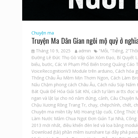
Chuyện ma
Truyện Ma Dân Gian ngôi mộ quỷ ở nghĩa
Tháng 10 9, 2025
admin
“Mỗi
,
”Tiếng
,
2“Thô
Đường Lê Đức Thọ Gò Vấp Gần Xóm Đạo
,
Bí Quyết 
biểu
,
bước
,
Các Vi Phạm Phổ Biến trong Quảng Cáo T
VoiceRecognitionV3 Module trên arduino
,
Cách hóa g
Thống Châu Âu Mềm Mịn Thơm Ngon
,
Cách Làm Bro
Nấu Chậm phong cách Châu Âu
,
Cách nấu Súp Nấm 
Bát Quái Để Hóa Giải Sát Khí
,
cách tự làm ai tts đọc 
ngan và lật lại cho nó nằm đứng
,
cảnh
,
Câu Chuyện M
Chậu Xương Rồng Trang Tr
,
chạy
,
chépchỉnh
,
chết
,
c
Chuyện ma miền tây Mộ Hoang tập cuối
,
Công Thức 
Làm Nước Mắm Chua Ngọt Đơn Giản Tại Nhà
,
Công 
2013 mới nhất
,
điều khiển đèn led và loa bằng modul
Download (tải) phần mềm isunshare tại đây phá pass