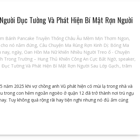
Người Đục Tường Và Phát Hiện Bí Mật Rợn Người
àm Bánh Pancake Truyền Thống Châu Âu Mềm Mịn Thơm Ngon
,
ại cho nó nằm đứng
,
Câu Chuyện Ma Rùng Rợn Kinh Dị: Bóng Ma
n nay
,
ngày
,
Oan Hồn Ma Nữ khiến Nhiều Người Treo ổ - Chuyện
inh Trong Trường – Hung Thủ Khiến Công An Cực Bất Ngờ
,
speaker
,
 Đục Tường Và Phát Hiện Bí Mật Rợn Người Sau Lớp Gạch.
,
trâm
 5 năm 2025 khi vợ chồng anh Vũ phát hiện có mùi lạ trong nhà và
âu trong con hẻm ngoằn ngoèo ở quận 12 đã trở thành nơi trú ngụ
nay. Tuy không quá rộng rãi hay tiện nghi nhưng nó đủ ấm cúng