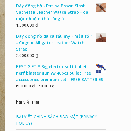
Dây đồng hồ - Patina Brown Slash
Vachetta Leather Watch Strap - da
mộc nhuộm thủ công á
1.500.000
₫
Dây đồng hồ da cá sấu mỹ - mẫu số 1
- Cognac Alligator Leather Watch
Strap
2.000.000
₫
BEST GIFT !! Big electric soft bullet
nerf blaster gun w/ 40pcs bullet Free
accessories premium set - FREE BATTERIES
600.000
₫
150.000
₫
Bài viết mới
BÀI VIẾT CHÍNH SÁCH BẢO MẬT (PRIVACY
POLICY)