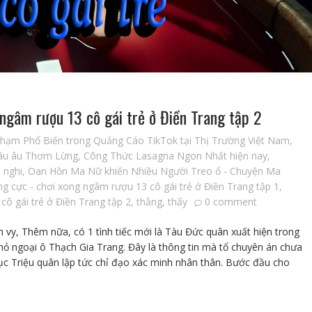
 ngâm rượu 13 cô gái trẻ ở Điền Trang tập 2
Phạm Phổ Biến trong Quảng Cáo TikTok tại Thị Trường Việt Nam
,
âu âu Thơm Lừng
,
Công Thức Lasagna Ngon Nhất hiện nay
,
,
nghi
,
Oan Hồn Ma Nữ khiến Nhiều Người Treo ổ - Chuyện Ma
ng cực - chơi xong ngâm rượu 13 cô gái trẻ ở Điền Trang tập 1
,
cô gái trẻ ở Điền Trang tập 2
,
thằng
,
thấy
0 comment
h vy, Thêm nữa, có 1 tình tiếc mới là Tàu Đức quân xuất hiện trong
ỏ ngoại ô Thạch Gia Trang. Đây là thông tin mà tổ chuyên án chưa
ục Triệu quân lập tức chỉ đạo xác minh nhân thân. Bước đầu cho