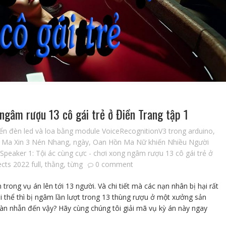
 ngâm rượu 13 cô gái trẻ ở Điền Trang tập 1
iển đèn led và loa bằng module VoiceRecognitionV3 trong arduino
,
,
Ma Xin 3 Nén Nhang
,
ngày
,
Oan Hồn Ma Nữ khiến Nhiều Người
Speaker 1: Tội ác cùng cực - chơi xong ngâm rượu 13 cô gái trẻ ở
cts 2022 full
,
thằng
,
từng
0 comment
rong vụ án lên tới 13 người. Và chi tiết mà các nạn nhân bị hại rất
hi thể thì bị ngâm lần lượt trong 13 thùng rượu ở một xưởng sản
 tàn nhẫn đến vậy? Hãy cùng chúng tôi giải mã vụ kỳ án này ngay