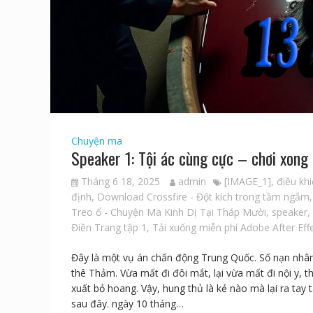
Chuyện ma
Speaker 1: Tội ác cùng cực – chơi xong
Tháng 6 18, 2025
admin
[IMAGE_1]
,
điều kh
định
,
Download Crossfire - Đột kích trong tầm ngắm
Treo ổ - Chuyện Ma Kinh Dị Tại Tháp Mười
,
speaker
,
Điền Trang tập 1
,
Tải xuống miễn phí Adobe After Effe
Đây là một vụ án chấn động Trung Quốc. Số nạn nhân t
thê Thảm. Vừa mất đi đôi mắt, lại vừa mất đi nội y, t
xuất bỏ hoang. Vậy, hung thủ là kẻ nào mà lại ra tay
sau đây. ngày 10 tháng…