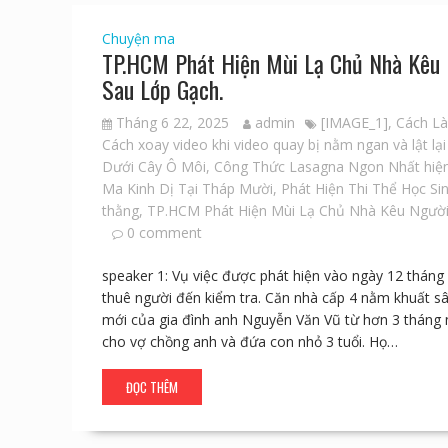
Chuyện ma
TP.HCM Phát Hiện Mùi Lạ Chủ Nhà Kêu 
Sau Lớp Gạch.
Tháng 6 22, 2025
admin
[IMAGE_1]
,
Cách L
Cách xoay video khi video quay bị nằm ngan và lật l
Dưới Cây Ô Môi
,
Công Thức Lasagna Ngon Nhất hiệ
Ma Kinh Dị Tại Tháp Mười
,
Phát Hiện Thi Thể Học S
thằng
,
TP.HCM Phát Hiện Mùi Lạ Chủ Nhà Kêu Người
0 comment
speaker 1: Vụ việc được phát hiện vào ngày 12 tháng
thuê người đến kiểm tra. Căn nhà cấp 4 nằm khuất s
mới của gia đình anh Nguyễn Văn Vũ từ hơn 3 tháng 
cho vợ chồng anh và đứa con nhỏ 3 tuổi. Họ…
ĐỌC THÊM