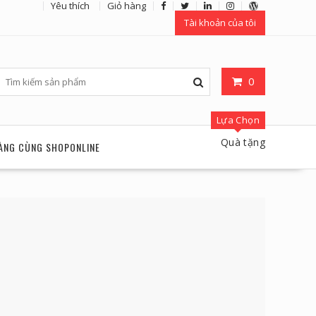
Yêu thích
Giỏ hàng
Tài khoản của tôi
0
Lựa Chọn
Quà tặng
ÀNG CÙNG SHOPONLINE