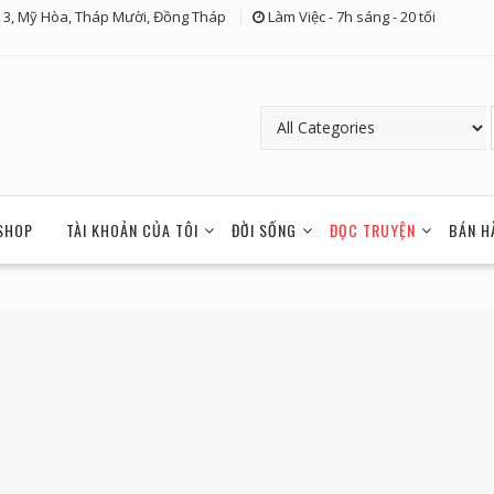
 3, Mỹ Hòa, Tháp Mười, Đồng Tháp
Làm Việc - 7h sáng - 20 tối
SHOP
TÀI KHOẢN CỦA TÔI
ĐỜI SỐNG
ĐỌC TRUYỆN
BÁN H