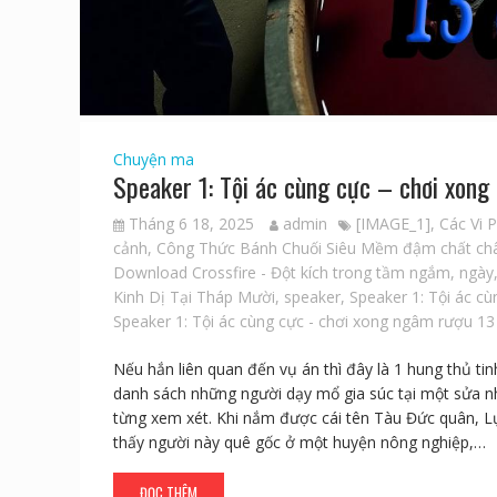
Chuyện ma
Speaker 1: Tội ác cùng cực – chơi xong
Tháng 6 18, 2025
admin
[IMAGE_1]
,
Các Vi 
cảnh
,
Công Thức Bánh Chuối Siêu Mềm đậm chất ch
Download Crossfire - Đột kích trong tầm ngắm
,
ngày
Kinh Dị Tại Tháp Mười
,
speaker
,
Speaker 1: Tội ác cù
Speaker 1: Tội ác cùng cực - chơi xong ngâm rượu 13 
Nếu hắn liên quan đến vụ án thì đây là 1 hung thủ tin
danh sách những người dạy mổ gia súc tại một sửa nh
từng xem xét. Khi nắm được cái tên Tàu Đức quân, L
thấy người này quê gốc ở một huyện nông nghiệp,…
ĐỌC THÊM