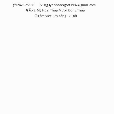
Skip
0945925188
nguyenhoangcat1987@gmail.com
to
Ấp 3, Mỹ Hòa, Tháp Mười, Đồng Tháp
content
Làm Việc - 7h sáng - 20 tối