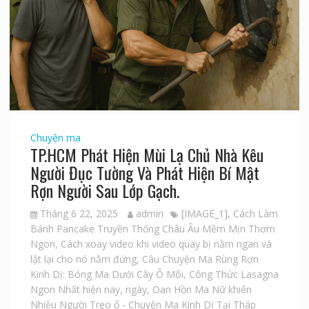
Chuyện ma
TP.HCM Phát Hiện Mùi Lạ Chủ Nhà Kêu
Người Đục Tường Và Phát Hiện Bí Mật
Rợn Người Sau Lớp Gạch.
Tháng 6 22, 2025
admin
[IMAGE_1]
,
Cách Làm
Bánh Pancake Truyền Thống Châu Âu Mềm Mịn Thơm
Ngon
,
Cách xoay video khi video quay bị nằm ngan và
lật lại cho nó nằm đứng
,
Câu Chuyện Ma Rùng Rợn
Kinh Dị: Bóng Ma Dưới Cây Ô Môi
,
Công Thức Lasagna
Ngon Nhất hiện nay
,
ngày
,
Oan Hồn Ma Nữ khiến
Nhiều Người Treo ổ - Chuyện Ma Kinh Dị Tại Tháp