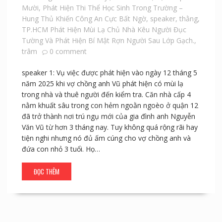
Mười
,
Phát Hiện Thi Thể Học Sinh Trong Trường –
Hung Thủ Khiến Công An Cực Bất Ngờ
,
speaker
,
thằng
,
TP.HCM Phát Hiện Mùi Lạ Chủ Nhà Kêu Người Đục
Tường Và Phát Hiện Bí Mật Rợn Người Sau Lớp Gạch.
,
trâm
0 comment
speaker 1: Vụ việc được phát hiện vào ngày 12 tháng 5
năm 2025 khi vợ chồng anh Vũ phát hiện có mùi lạ
trong nhà và thuê người đến kiểm tra. Căn nhà cấp 4
nằm khuất sâu trong con hẻm ngoằn ngoèo ở quận 12
đã trở thành nơi trú ngụ mới của gia đình anh Nguyễn
Văn Vũ từ hơn 3 tháng nay. Tuy không quá rộng rãi hay
tiện nghi nhưng nó đủ ấm cúng cho vợ chồng anh và
đứa con nhỏ 3 tuổi. Họ…
ĐỌC THÊM