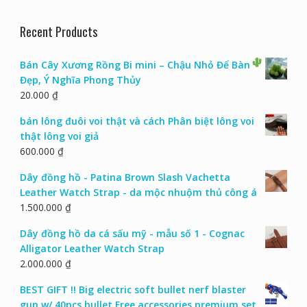
Recent Products
Bán Cây Xương Rồng Bi mini – Chậu Nhỏ Để Bàn
Đẹp, Ý Nghĩa Phong Thủy
20.000
₫
bán lông đuôi voi thật và cách Phân biệt lông voi
thật lông voi giả
600.000
₫
Dây đồng hồ - Patina Brown Slash Vachetta
Leather Watch Strap - da mộc nhuộm thủ công á
1.500.000
₫
Dây đồng hồ da cá sấu mỹ - mẫu số 1 - Cognac
Alligator Leather Watch Strap
2.000.000
₫
BEST GIFT !! Big electric soft bullet nerf blaster
gun w/ 40pcs bullet Free accessories premium set