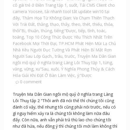
cô gái trẻ ở Điền Trang tập 1
,
suốt
,
Tải CMS Client cho
camera Yoosee
,
tải nhanh tool tắt update win10 tại
đây
,
Thảm Họa Từ Không Gian: Va Chạm Thiên Thạch
Với Trái Đất
,
thằng
,
thạo
,
thấy
,
theo
,
thét
,
thiếu
,
thỏa
,
thôi”Bị
,
thuận
,
thủng
,
tiếng:“Được
,
tiếp
,
tình
,
toác
,
toáng
,
Top 10 Công Thức Được Yêu Thích Nhất Trên
Facebook Mọi Thời Đại
,
TP.HCM Phát Hiện Mùi Lạ Chủ
Nhà Kêu Người Đục Tường Và Phát Hiện Bí Mật Rợn
Người Sau Lớp Gạch.
,
trâu
,
trước
,
Truyện Ma Dân Gian
ngôi mộ quỷ ở nghĩa trang Làng Lôi Thuỵ tập 1
,
từng
,
văng
,
vững
,
xu”Sau
,
xuôi
,
Ý Nghĩa Phong Thủy & Cách
Hóa Giải Khi Đặt Ở Bàn Làm Việc
,
ý:“Được
0 comment
Truyện Ma Dân Gian ngôi mộ quỷ ở nghĩa trang Làng
Lôi Thuỵ tập 2 “Thôi anh đã nói thế thì chúng tôi cũng
đành cố vậy, thế nhưng tôi cũng phải nói trước, nếu có
gì nguy hiểm xảy ra là chúng tôi không làm nữa đâu
đấy. Còn nữa, anh vẫn phải trả thù lao cho chúng tôi
như đã hứa, nếu đồng ý thì chúng tôi mới làm không thì