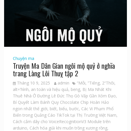
Chuyện ma
Truyện Ma Dân Gian ngôi mộ quỷ ở nghĩa
trang Làng Lôi Thuỵ tập 2
Tháng 10 9, 2025
admin
“Mỗi
,
”Tiếng
,
2“Thôi
,
alt='hình
,
an toàn và hiệu quả
,
beng
,
Bị Ma Nhát Khi
Thuê Nhà Ở Đường Lê Đức Thọ Gò Vấp Gần Xóm Đạo
,
Bí Quyết Làm Bánh Quy Chocolate Chip Hoàn Hảo
ngon nhất thế giới
,
biết
,
biểu
,
bước
,
Các Vi Phạm Phổ
Biến trong Quảng Cáo TikTok tại Thị Trường Việt Nam
,
Cách cắm dây cho VoiceRecognitionV3 Module trên
arduino
,
Cách hóa giải khi muốn trồng xương rồng
,