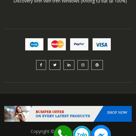
Discovery vĩnh viễn trên Windows (Không tự bật lại 100%)
Copyright © All Right nguyenhoangcat