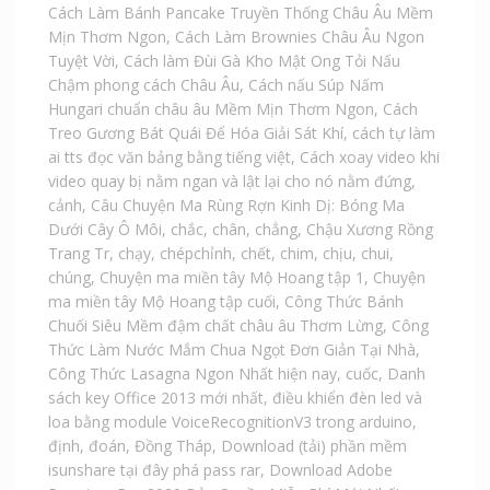
Cách Làm Bánh Pancake Truyền Thống Châu Âu Mềm
Mịn Thơm Ngon
,
Cách Làm Brownies Châu Âu Ngon
Tuyệt Vời
,
Cách làm Đùi Gà Kho Mật Ong Tỏi Nấu
Chậm phong cách Châu Âu
,
Cách nấu Súp Nấm
Hungari chuẩn châu âu Mềm Mịn Thơm Ngon
,
Cách
Treo Gương Bát Quái Để Hóa Giải Sát Khí
,
cách tự làm
ai tts đọc văn bảng bằng tiếng việt
,
Cách xoay video khi
video quay bị nằm ngan và lật lại cho nó nằm đứng
,
cảnh
,
Câu Chuyện Ma Rùng Rợn Kinh Dị: Bóng Ma
Dưới Cây Ô Môi
,
chắc
,
chân
,
chẳng
,
Chậu Xương Rồng
Trang Tr
,
chạy
,
chépchỉnh
,
chết
,
chim
,
chịu
,
chui
,
chúng
,
Chuyện ma miền tây Mộ Hoang tập 1
,
Chuyện
ma miền tây Mộ Hoang tập cuối
,
Công Thức Bánh
Chuối Siêu Mềm đậm chất châu âu Thơm Lừng
,
Công
Thức Làm Nước Mắm Chua Ngọt Đơn Giản Tại Nhà
,
Công Thức Lasagna Ngon Nhất hiện nay
,
cuốc
,
Danh
sách key Office 2013 mới nhất
,
điều khiển đèn led và
loa bằng module VoiceRecognitionV3 trong arduino
,
định
,
đoán
,
Đồng Tháp
,
Download (tải) phần mềm
isunshare tại đây phá pass rar
,
Download Adobe