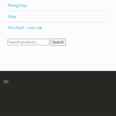
Phong thủy
Shop
Thủ thuật – mẹo vặt
Search
Search
for:
QC