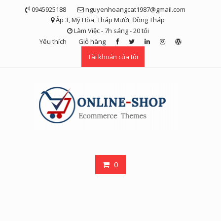
Skip
0945925188
nguyenhoangcat1987@gmail.com
to
Ấp 3, Mỹ Hòa, Tháp Mười, Đồng Tháp
content
Làm Việc - 7h sáng - 20 tối
Yêu thích
Giỏ hàng
Tài khoản của tôi
0