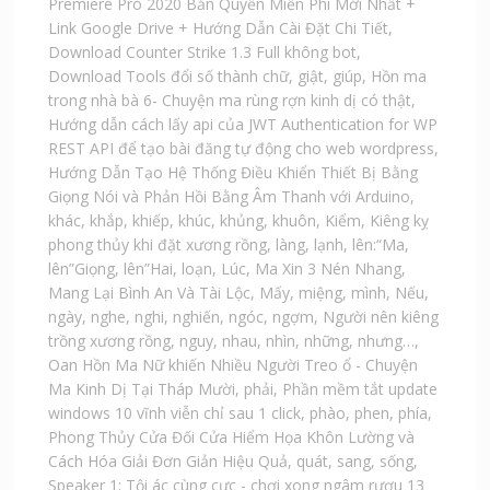
Premiere Pro 2020 Bản Quyền Miễn Phí Mới Nhất +
Link Google Drive + Hướng Dẫn Cài Đặt Chi Tiết
,
Download Counter Strike 1.3 Full không bot
,
Download Tools đổi số thành chữ
,
giật
,
giúp
,
Hồn ma
trong nhà bà 6- Chuyện ma rùng rợn kinh dị có thật
,
Hướng dẫn cách lấy api của JWT Authentication for WP
REST API để tạo bài đăng tự động cho web wordpress
,
Hướng Dẫn Tạo Hệ Thống Điều Khiển Thiết Bị Bằng
Giọng Nói và Phản Hồi Bằng Âm Thanh với Arduino
,
khác
,
khắp
,
khiếp
,
khúc
,
khủng
,
khuôn
,
Kiểm
,
Kiêng kỵ
phong thủy khi đặt xương rồng
,
làng
,
lạnh
,
lên:“Ma
,
lên”Giọng
,
lên”Hai
,
loạn
,
Lúc
,
Ma Xin 3 Nén Nhang
,
Mang Lại Bình An Và Tài Lộc
,
Mấy
,
miệng
,
mình
,
Nếu
,
ngày
,
nghe
,
nghi
,
nghiến
,
ngóc
,
ngợm
,
Người nên kiêng
trồng xương rồng
,
nguy
,
nhau
,
nhìn
,
những
,
nhưng…
,
Oan Hồn Ma Nữ khiến Nhiều Người Treo ổ - Chuyện
Ma Kinh Dị Tại Tháp Mười
,
phải
,
Phần mềm tắt update
windows 10 vĩnh viễn chỉ sau 1 click
,
phào
,
phen
,
phía
,
Phong Thủy Cửa Đối Cửa Hiểm Họa Khôn Lường và
Cách Hóa Giải Đơn Giản Hiệu Quả
,
quát
,
sang
,
sống
,
Speaker 1: Tội ác cùng cực - chơi xong ngâm rượu 13