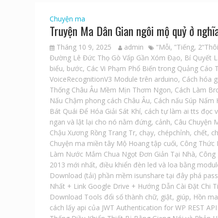
Chuyện ma
Truyện Ma Dân Gian ngôi mộ quỷ ở nghĩa
Tháng 10 9, 2025
admin
“Mỗi
,
”Tiếng
,
2“Thô
Đường Lê Đức Thọ Gò Vấp Gần Xóm Đạo
,
Bí Quyết 
biểu
,
bước
,
Các Vi Phạm Phổ Biến trong Quảng Cáo T
VoiceRecognitionV3 Module trên arduino
,
Cách hóa g
Thống Châu Âu Mềm Mịn Thơm Ngon
,
Cách Làm Bro
Nấu Chậm phong cách Châu Âu
,
Cách nấu Súp Nấm 
Bát Quái Để Hóa Giải Sát Khí
,
cách tự làm ai tts đọc 
ngan và lật lại cho nó nằm đứng
,
cảnh
,
Câu Chuyện M
Chậu Xương Rồng Trang Tr
,
chạy
,
chépchỉnh
,
chết
,
c
Chuyện ma miền tây Mộ Hoang tập cuối
,
Công Thức 
Làm Nước Mắm Chua Ngọt Đơn Giản Tại Nhà
,
Công 
2013 mới nhất
,
điều khiển đèn led và loa bằng modul
Download (tải) phần mềm isunshare tại đây phá pass
Nhất + Link Google Drive + Hướng Dẫn Cài Đặt Chi T
Download Tools đổi số thành chữ
,
giật
,
giúp
,
Hồn ma 
cách lấy api của JWT Authentication for WP REST AP