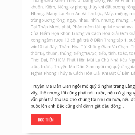
Thống Điều Khiển Thiết Bị Bằng Giọng Nói và Phản 
khuôn
,
Kiểm
,
Kiêng kỵ phong thủy khi đặt xương rồn
Nhang
,
Mang Lại Bình An Và Tài Lộc
,
Mấy
,
miệng
,
mì
trồng xương rồng
,
nguy
,
nhau
,
nhìn
,
những
,
nhưng…
,
Tại Tháp Mười
,
phải
,
Phần mềm tắt update windows 10
Cửa Hiểm Họa Khôn Lường và Cách Hóa Giải Đơn Gi
xong ngâm rượu 13 cô gái trẻ ở Điền Trang tập 1
,
su
win10 tại đây
,
Thảm Họa Từ Không Gian: Va Chạm Thi
thôi”Bị
,
thuận
,
thủng
,
tiếng:“Được
,
tiếp
,
tình
,
toác
,
to
Thời Đại
,
TP.HCM Phát Hiện Mùi Lạ Chủ Nhà Kêu Ngư
trâu
,
trước
,
Truyện Ma Dân Gian ngôi mộ quỷ ở nghĩa
Nghĩa Phong Thủy & Cách Hóa Giải Khi Đặt Ở Bàn L
Truyện Ma Dân Gian ngôi mộ quỷ ở nghĩa trang Làng L
vậy, thế nhưng tôi cũng phải nói trước, nếu có gì ng
vẫn phải trả thù lao cho chúng tôi như đã hứa, nếu đồ
buộc lên anh Bắc cũng chỉ đành gật đầu đồng…
ĐỌC THÊM