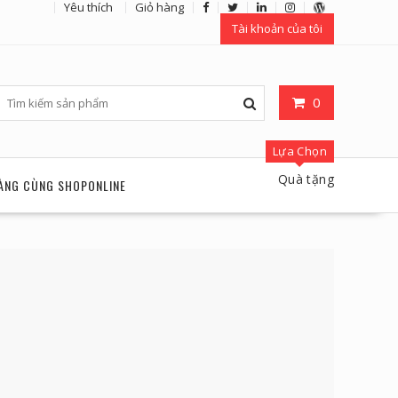
Yêu thích
Giỏ hàng
Tài khoản của tôi
0
Lựa Chọn
Quà tặng
ÀNG CÙNG SHOPONLINE