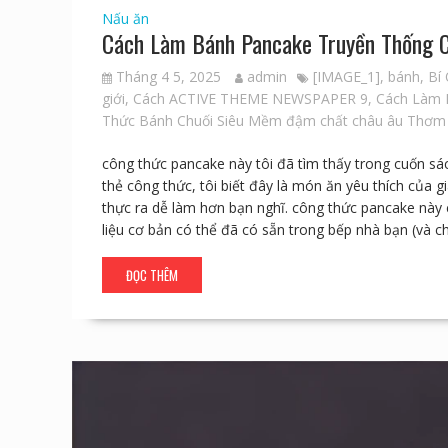
Nấu ăn
Cách Làm Bánh Pancake Truyền Thống
Tháng 4 5, 2025
admin
[IMAGE_1]
,
bánh
,
Bí
giới
,
Cách ACTIVE THEME NEWSPAPER 9
,
Cách Làm 
Thức Bánh Chuối Siêu Mềm đậm chất châu âu Thơm
công thức pancake này tôi đã tìm thấy trong cuốn sá
thẻ công thức, tôi biết đây là món ăn yêu thích của 
thực ra dễ làm hơn bạn nghĩ. công thức pancake này c
liệu cơ bản có thể đã có sẵn trong bếp nhà bạn (và 
ĐỌC THÊM