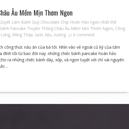
 Châu Âu Mềm Mịn Thơm Ngon
 Quyết Làm Bánh Quy Chocolate Chip Hoàn Hảo ngon nhất thế
Bánh Pancake Truyền Thống Châu Âu Mềm Mịn Thơm Ngon
,
Công
 Lừng
,
Đồng Tháp
,
lạnh
,
liệu
,
nướng
0 comment
ch công thức nấu ăn của bà tôi. Nhìn vào vẻ ngoài cũ kỹ của tấm
gia đình tôi từ bao đời nay. những chiếc bánh pancake hoàn hảo
ho ra những chiếc bánh dày, xốp, và ngon tuyệt với chỉ vài nguyên
chắc…