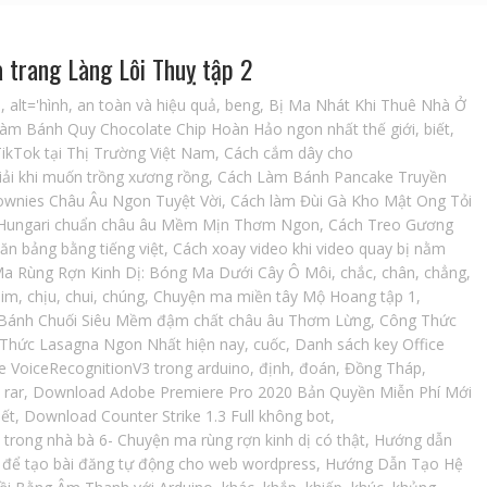
 trang Làng Lôi Thuỵ tập 2
i
,
alt='hình
,
an toàn và hiệu quả
,
beng
,
Bị Ma Nhát Khi Thuê Nhà Ở
Làm Bánh Quy Chocolate Chip Hoàn Hảo ngon nhất thế giới
,
biết
,
ikTok tại Thị Trường Việt Nam
,
Cách cắm dây cho
iải khi muốn trồng xương rồng
,
Cách Làm Bánh Pancake Truyền
wnies Châu Âu Ngon Tuyệt Vời
,
Cách làm Đùi Gà Kho Mật Ong Tỏi
Hungari chuẩn châu âu Mềm Mịn Thơm Ngon
,
Cách Treo Gương
văn bảng bằng tiếng việt
,
Cách xoay video khi video quay bị nằm
a Rùng Rợn Kinh Dị: Bóng Ma Dưới Cây Ô Môi
,
chắc
,
chân
,
chẳng
,
him
,
chịu
,
chui
,
chúng
,
Chuyện ma miền tây Mộ Hoang tập 1
,
Bánh Chuối Siêu Mềm đậm chất châu âu Thơm Lừng
,
Công Thức
Thức Lasagna Ngon Nhất hiện nay
,
cuốc
,
Danh sách key Office
e VoiceRecognitionV3 trong arduino
,
định
,
đoán
,
Đồng Tháp
,
 rar
,
Download Adobe Premiere Pro 2020 Bản Quyền Miễn Phí Mới
iết
,
Download Counter Strike 1.3 Full không bot
,
trong nhà bà 6- Chuyện ma rùng rợn kinh dị có thật
,
Hướng dẫn
I để tạo bài đăng tự động cho web wordpress
,
Hướng Dẫn Tạo Hệ