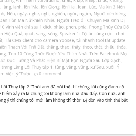
Hồi Bằng Âm Thanh với Arduino
,
khác
,
khắp
,
khiếp
,
khúc
,
khủng
,
g
,
làng
,
lạnh
,
lên:“Ma
,
lên”Giọng
,
lên”Hai
,
loạn
,
Lúc
,
Ma Xin 3 Nén
nh
,
Nếu
,
ngày
,
nghe
,
nghi
,
nghiến
,
ngóc
,
ngợm
,
Người nên kiêng
Oan Hồn Ma Nữ khiến Nhiều Người Treo ổ - Chuyện Ma Kinh Dị
 vĩnh viễn chỉ sau 1 click
,
phào
,
phen
,
phía
,
Phong Thủy Cửa Đối
ản Hiệu Quả
,
quát
,
sang
,
sống
,
Speaker 1: Tội ác cùng cực - chơi
ốt
,
Tải CMS Client cho camera Yoosee
,
tải nhanh tool tắt update
ên Thạch Với Trái Đất
,
thằng
,
thạo
,
thấy
,
theo
,
thét
,
thiếu
,
thỏa
,
áng
,
Top 10 Công Thức Được Yêu Thích Nhất Trên Facebook Mọi
ời Đục Tường Và Phát Hiện Bí Mật Rợn Người Sau Lớp Gạch.
,
 trang Làng Lôi Thuỵ tập 1
,
từng
,
văng
,
vững
,
xu”Sau
,
xuôi
,
Ý
àm Việc
,
ý:“Được
0 comment
ôi Thuỵ tập 2 “Thôi anh đã nói thế thì chúng tôi cũng đành cố
uy hiểm xảy ra là chúng tôi không làm nữa đâu đấy. Còn nữa, anh
ng ý thì chúng tôi mới làm không thì thôi” Bị dồn vào tình thế bắt