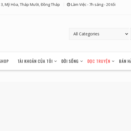
 3, Mỹ Hòa, Tháp Mười, Đồng Tháp
Làm Việc - 7h sáng - 20 tối
SHOP
TÀI KHOẢN CỦA TÔI
ĐỜI SỐNG
ĐỌC TRUYỆN
BÁN H